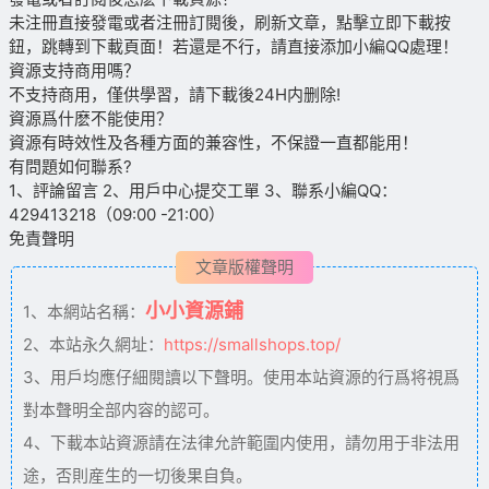
未注冊直接發電或者注冊訂閱後，刷新文章，點擊立即下載按
鈕，跳轉到下載頁面！若還是不行，請直接添加小編QQ處理！
資源支持商用嗎？
不支持商用，僅供學習，請下載後24H内删除!
資源爲什麽不能使用？
資源有時效性及各種方面的兼容性，不保證一直都能用！
有問題如何聯系?
1、評論留言 2、用戶中心提交工單 3、聯系小編QQ：
429413218（09:00 -21:00）
免責聲明
文章版權聲明
小小資源鋪
1、本網站名稱：
2、本站永久網址：
https://smallshops.top/
3、用戶均應仔細閱讀以下聲明。使用本站資源的行爲将視爲
對本聲明全部内容的認可。
4、下載本站資源請在法律允許範圍内使用，請勿用于非法用
途，否則産生的一切後果自負。