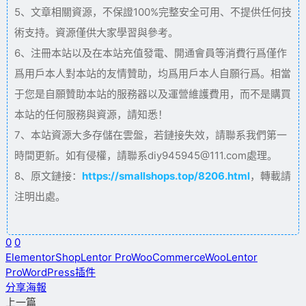
5、文章相關資源，不保證100%完整安全可用、不提供任何技
術支持。資源僅供大家學習與參考。
6、注冊本站以及在本站充值發電、開通會員等消費行爲僅作
爲用戶本人對本站的友情贊助，均爲用戶本人自願行爲。相當
于您是自願贊助本站的服務器以及運營維護費用，而不是購買
本站的任何服務與資源，請知悉！
7、本站資源大多存儲在雲盤，若鏈接失效，請聯系我們第一
時間更新。如有侵權，請聯系diy945945@111.com處理。
8、原文鏈接：
https://smallshops.top/8206.html
，轉載請
注明出處。
0
0
Elementor
ShopLentor Pro
WooCommerce
WooLentor
Pro
WordPress插件
分享海報
上一篇