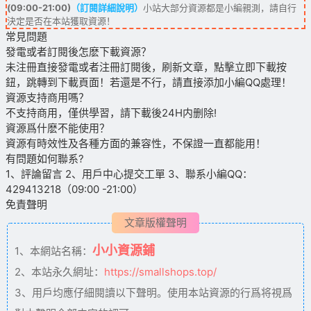
(09:00-21:00)
（訂閱詳細說明）
小站大部分資源都是小編親測，請自行
決定是否在本站獲取資源！
常見問題
發電或者訂閱後怎麽下載資源？
未注冊直接發電或者注冊訂閱後，刷新文章，點擊立即下載按
鈕，跳轉到下載頁面！若還是不行，請直接添加小編QQ處理！
資源支持商用嗎？
不支持商用，僅供學習，請下載後24H内删除!
資源爲什麽不能使用？
資源有時效性及各種方面的兼容性，不保證一直都能用！
有問題如何聯系?
1、評論留言 2、用戶中心提交工單 3、聯系小編QQ：
429413218（09:00 -21:00）
免責聲明
文章版權聲明
小小資源鋪
1、本網站名稱：
2、本站永久網址：
https://smallshops.top/
3、用戶均應仔細閱讀以下聲明。使用本站資源的行爲将視爲