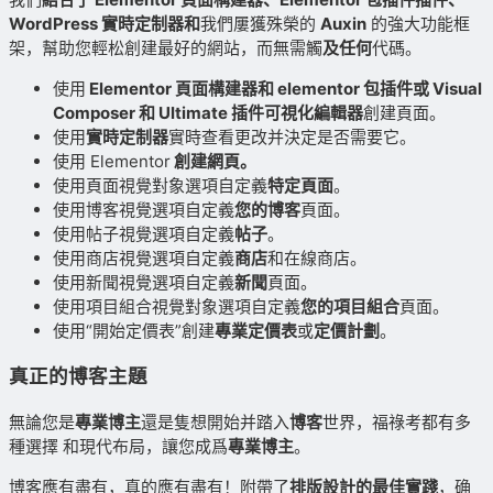
WordPress 實時定制器和
我們屢獲殊榮的
Auxin
的強大功能框
架，幫助您輕松創建最好的網站，而無需觸
及任何
代碼。
使用
Elementor 頁面構建器和 elementor 包插件或 Visual
Composer 和 Ultimate 插件可視化編輯器
創建頁面。
使用
實時定制器
實時查看更改并決定是否需要它。
使用 Elementor
創建網頁。
使用頁面視覺對象選項自定義
特定頁面
。
使用博客視覺選項自定義
您的博客
頁面。
使用帖子視覺選項自定義
帖子
。
使用商店視覺選項自定義
商店
和在線商店。
使用新聞視覺選項自定義
新聞
頁面。
使用項目組合視覺對象選項自定義
您的項目組合
頁面。
使用“開始定價表”創建
專業定價表
或
定價計劃
。
真正的博客主題
無論您是
專業博主
還是隻想開始并踏入
博客
世界，福祿考都有多
種選擇 和現代布局，讓您成爲
專業博主
。
博客應有盡有，真的應有盡有！附帶了
排版設計的最佳實踐
，确