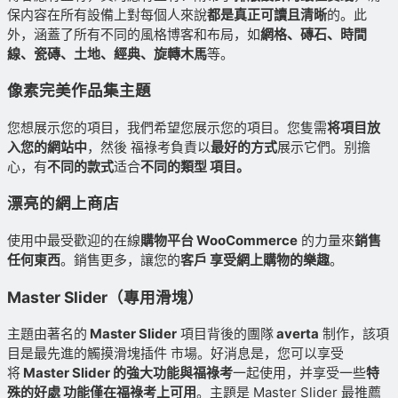
保内容在所有設備上對每個人來說
都是真正可讀且清晰
的。此
外，涵蓋了所有不同的風格博客和布局，如
網格、磚石、時間
線、瓷磚、土地、經典、旋轉木馬
等。
像素完美作品集主題
您想展示您的項目，我們希望您展示您的項目。您隻需
将項目放
入您的網站中
，然後 福祿考負責以
最好的方式
展示它們。别擔
心，有
不同的款式
适合
不同的類型 項目。
漂亮的網上商店
使用中最受歡迎的在線
購物平台 WooCommerce
的力量來
銷售
任何東西
。銷售更多，讓您的
客戶 享受網上購物的樂趣
。
Master Slider（專用滑塊）
主題由著名的
Master Slider
項目背後的團隊
averta
制作，該項
目是最先進的觸摸滑塊插件 市場。好消息是，您可以享受
将
Master Slider 的強大功能與福祿考
一起使用，并享受一些
特
殊的好處 功能僅在福祿考上可用
。主題是 Master Slider 最推薦