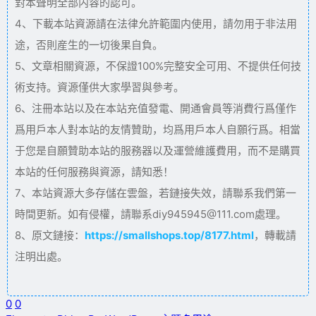
對本聲明全部内容的認可。
4、下載本站資源請在法律允許範圍内使用，請勿用于非法用
途，否則産生的一切後果自負。
5、文章相關資源，不保證100%完整安全可用、不提供任何技
術支持。資源僅供大家學習與參考。
6、注冊本站以及在本站充值發電、開通會員等消費行爲僅作
爲用戶本人對本站的友情贊助，均爲用戶本人自願行爲。相當
于您是自願贊助本站的服務器以及運營維護費用，而不是購買
本站的任何服務與資源，請知悉！
7、本站資源大多存儲在雲盤，若鏈接失效，請聯系我們第一
時間更新。如有侵權，請聯系diy945945@111.com處理。
8、原文鏈接：
https://smallshops.top/8177.html
，轉載請
注明出處。
0
0