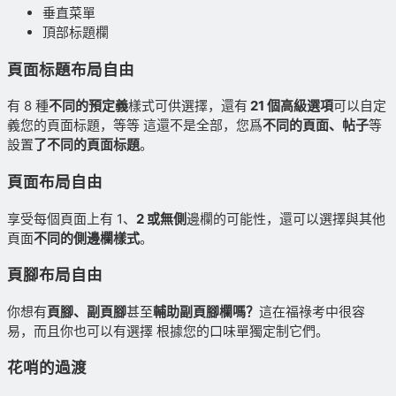
垂直菜單
頂部标題欄
頁面标題布局自由
有 8 種
不同的預定義
樣式可供選擇，還有
21 個高級選項
可以自定
義您的頁面标題，等等 這還不是全部，您爲
不同的頁面、帖子
等
設置
了不同的頁面标題
。
頁面布局自由
享受每個頁面上有 1、
2 或無側
邊欄的可能性，還可以選擇與其他
頁面
不同的側邊欄樣式
。
頁腳布局自由
你想有
頁腳、副頁腳
甚至
輔助副頁腳欄嗎？
這在福祿考中很容
易，而且你也可以有選擇 根據您的口味單獨定制它們。
花哨的過渡