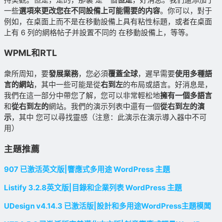
一些
選項來更改您在不同設備上可能需要的内容
。你可以，對于
例如，在桌面上而不是在移動設備上具有粘性标題，或者在桌面
上有 6 列的網格帖子并設置不同的 在移動設備上，等等。
WPML和RTL
衆所周知，要
發展業務
，您必須
覆蓋全球
，遲早需要
使用多種語
言的網站
，其中一些可能是從
右到左
的布局或語言。好消息是，
我們在這一部分中帶您了解，您可以非常輕松地
擁有一個多語言
和
從右到左的
網站。我們的演示列表中還有一個
從右到左的演
示
，其中 您可以尋找靈感（注意：此演示在演示導入器中不可
用）
主題推薦
907 已激活英文版|響應式多用途 WordPress 主題
Listify 3.2.8英文版|目錄和企業列表 WordPress 主題
UDesign v4.14.3 已激活版|設計和多用途WordPress主題模闆