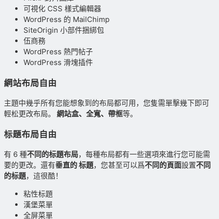
可視化 CSS 樣式編輯器
WordPress 的 MailChimp
SiteOrigin 小部件捆綁包
伍商務
WordPress 熱門帖子
WordPress 滑塊插件
網站布局自由
主題中幾乎所有您能想象到的布局都可用，您隻需單擊幾下即可
輕松更改布局。
網站盒、全寬、帶框
等。
标題布局自由
有 6 種
不同的标題布局
，每種布局都有一些選項來進行您可能需
要的更改。還有
垂直的 标題
，您甚至可以爲
不同的頁面
設置
不同
的标題
，這很酷！
粘性标題
漢堡菜單
全屏菜單