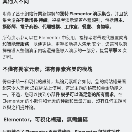
其他人不同
附帶了基于網絡行業新趨勢的
獨特 Elementor 演示集合
，并且該
集合還
在不斷增長 持續。
福祿考演示涵蓋各種類别，包括
博主、
攝影師、電子商務、代理機構、工作室、餐廳、 食物等
。
所有演示都可以在 Elementor 中使用，福祿考附帶現代設置向導
和
智能雲服務
，以便更快、更輕松地導入演示 安全。您還可以選
擇是導入整個演示内容還是僅導入演示的一部分，隻需
單擊 3
次
即可。
不僅有獨家元素，還有像素完美的模塊
得益于統一和現代的設計，無論元素組合如何，您的網站總是看
起來令人驚歎 您在網站上使用，這是主題的秘密和黃金功能之
一。不過，您可以找到
小部件 幾乎可以滿足您的所有需求
。在
Elementor 的小部件和元素的種類和數量方面，沒有任何主題可
以與之相提并論。
Elementor，可視化構建，無需編碼
我們
結合了
Elementor 頁面構建器、Elementor 包插件插件、