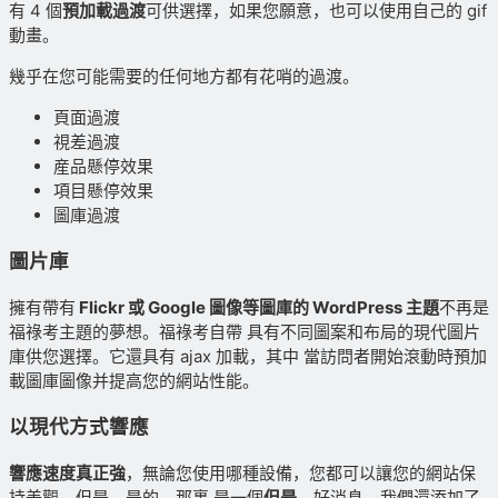
有 4 個
預加載過渡
可供選擇，如果您願意，也可以使用自己的 gif
動畫。
幾乎在您可能需要的任何地方都有花哨的過渡。
頁面過渡
視差過渡
産品懸停效果
項目懸停效果
圖庫過渡
圖片庫
擁有帶有
Flickr 或 Google 圖像等圖庫的 WordPress 主題
不再是
福祿考主題的夢想。福祿考自帶 具有不同圖案和布局的現代圖片
庫供您選擇。它還具有 ajax 加載，其中 當訪問者開始滾動時預加
載圖庫圖像并提高您的網站性能。
以現代方式響應
響應速度真正強
，無論您使用哪種設備，您都可以讓您的網站保
持美觀。但是，是的，那裏 是一個
但是
，好消息。我們還添加了