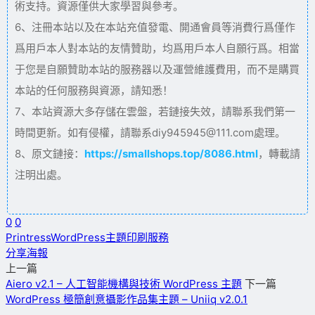
術支持。資源僅供大家學習與參考。
6、注冊本站以及在本站充值發電、開通會員等消費行爲僅作
爲用戶本人對本站的友情贊助，均爲用戶本人自願行爲。相當
于您是自願贊助本站的服務器以及運營維護費用，而不是購買
本站的任何服務與資源，請知悉！
7、本站資源大多存儲在雲盤，若鏈接失效，請聯系我們第一
時間更新。如有侵權，請聯系diy945945@111.com處理。
8、原文鏈接：
https://smallshops.top/8086.html
，轉載請
注明出處。
0
0
Printress
WordPress主題
印刷服務
分享海報
上一篇
Aiero v2.1 – 人工智能機構與技術 WordPress 主題
下一篇
WordPress 極簡創意攝影作品集主題 – Uniiq v2.0.1