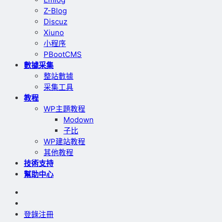
Z-Blog
Discuz
Xiuno
小程序
PBootCMS
數據采集
整站數據
采集工具
教程
WP主題教程
Modown
子比
WP建站教程
其他教程
技術支持
幫助中心
登錄
注冊