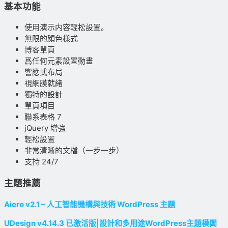
基本功能
使用演示内容輕松設置。
無限的顔色樣式
博客單頁
爲任何元素設置動畫
響應式布局
視網膜就緒
獨特的設計
單頁項目
聯系表格 7
jQuery 增強
輕松設置
非常清晰的文檔（一步一步）
支持 24/7
主題推薦
Aiero v2.1 – 人工智能機構與技術 WordPress 主題
UDesign v4.14.3 已激活版|設計和多用途WordPress主題模闆