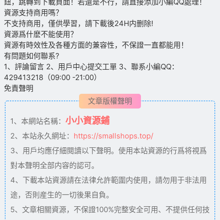
鈕，跳轉到下載頁面！若還是不行，請直接添加小編QQ處理！
資源支持商用嗎？
不支持商用，僅供學習，請下載後24H内删除!
資源爲什麽不能使用？
資源有時效性及各種方面的兼容性，不保證一直都能用！
有問題如何聯系?
1、評論留言 2、用戶中心提交工單 3、聯系小編QQ：
429413218（09:00 -21:00）
免責聲明
文章版權聲明
小小資源鋪
1、本網站名稱：
2、本站永久網址：
https://smallshops.top/
3、用戶均應仔細閱讀以下聲明。使用本站資源的行爲将視爲
對本聲明全部内容的認可。
4、下載本站資源請在法律允許範圍内使用，請勿用于非法用
途，否則産生的一切後果自負。
5、文章相關資源，不保證100%完整安全可用、不提供任何技