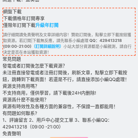
網盤下載
下載價格
年訂閱
專享
僅限年訂閱下載
升級年訂閱
請仔細閱讀免責聲明及文章詳細内容！贊助訂閱後，點擊立即下載按鈕獲
取資源。若訂閱|下載無反應，請先聯系小編處理
QQ：429413218
(09:00-21:00)
（訂閱詳細說明）
小站大部分資源都是小編親測，請自行
決定是否在本站獲取資源！
常見問題
發電或者訂閱後怎麽下載資源？
未注冊直接發電或者注冊訂閱後，刷新文章，點擊立即下載按
鈕，跳轉到下載頁面！若還是不行，請直接添加小編QQ處理！
資源支持商用嗎？
不支持商用，僅供學習，請下載後24H内删除!
資源爲什麽不能使用？
資源有時效性及各種方面的兼容性，不保證一直都能用！
有問題如何聯系?
1、評論留言 2、用戶中心提交工單 3、聯系小編QQ：
429413218（09:00 -21:00）
免責聲明