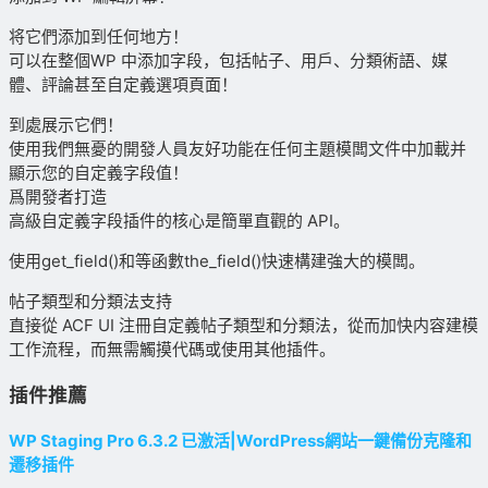
将它們添加到任何地方！
可以在整個WP 中添加字段，包括帖子、用戶、分類術語、媒
體、評論甚至自定義選項頁面！
到處展示它們！
使用我們無憂的開發人員友好功能在任何主題模闆文件中加載并
顯示您的自定義字段值！
爲開發者打造
高級自定義字段插件的核心是簡單直觀的 API。
使用get_field()和等函數the_field()快速構建強大的模闆。
帖子類型和分類法支持
直接從 ACF UI 注冊自定義帖子類型和分類法，從而加快内容建模
工作流程，而無需觸摸代碼或使用其他插件。
插件推薦
WP Staging Pro 6.3.2 已激活|WordPress網站一鍵備份克隆和
遷移插件