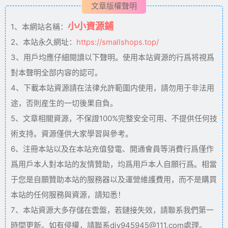
文章版權聲明
小小資源鋪
1、本網站名稱：
2、本站永久網址：
https://smallshops.top/
3、用戶均應仔細閱讀以下聲明。使用本站資源的行爲将視爲
對本聲明全部内容的認可。
4、下載本站資源請在法律允許範圍内使用，請勿用于非法用
途，否則産生的一切後果自負。
5、文章相關資源，不保證100%完整安全可用、不提供任何技
術支持。資源僅供大家學習與參考。
6、注冊本站以及在本站充值發電、開通會員等消費行爲僅作
爲用戶本人對本站的友情贊助，均爲用戶本人自願行爲。相當
于您是自願贊助本站的服務器以及運營維護費用，而不是購買
本站的任何服務與資源，請知悉！
7、本站資源大多存儲在雲盤，若鏈接失效，請聯系我們第一
時間更新。如有侵權，請聯系diy945945@111.com處理。