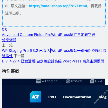
8、原文鏈接：
https://smallshops.top/7871.html
，轉載請
注明出處。
0
0
Advanced Custom Fields Pro
WordPress插件
自定義字段
分享海報
上一篇
WP Staging Pro 6.3.2 已激活|WordPress網站一鍵備份克隆和遷
移插件
下一篇
Divi 4.27.4 已激活版|自定義設計高級 WordPress 商業主題模闆
猜你喜歡