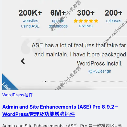
WordPress插件
Admin and Site Enhancements (ASE) Pro 8.9.2 –
WordPress管理及功能增強插件
Admin and Site Enhancements（ASE）Pro 是一款模塊化且輕