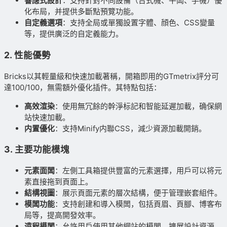
響應式設計
：支持針對不同設備（台式機、平闆、手機）優
化布局，并提供多斷點預覽功能。
自定義選項
：支持全局或單獨設置字體、顔色、CSS變量
等，提供廣泛的自定義能力。
2.
性能優勢
Bricks以其輕量級和快速加載著稱，開箱即用的GTmetrix評分可
達100/100，無需額外優化插件。其特點包括：
高效渲染
：使用無冗餘的幹淨标記和智能延遲加載，确保網
站快速加載。
内置優化
：支持Minify内聯CSS，減少資源加載開銷。
3.
主要功能模塊
元素面闆
：左側工具箱提供豐富的元素選擇，用戶可以将元
素直接拖到頁面上。
結構視圖
：展示頁面元素的層次結構，便于管理嵌套組件。
模闆功能
：支持創建和導入模闆，包括頁眉、頁腳、博客布
局等，提高開發效率。
遠程模闆
：允許用戶使用其他網站的模闆，擴展設計資源。