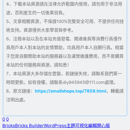
4、下載本站資源請在法律允許範圍内使用，請勿用于非法用
途，否則産生的一切後果自負。
5、文章相關資源，不保證100%完整安全可用、不提供任何技
術支持。資源僅供大家學習與參考。
6、注冊本站以及在本站充值發電、開通會員等消費行爲僅作
爲用戶本人對本站的友情贊助，均爲用戶本人自願行爲。相當
于您是自願贊助本站的服務器以及運營維護費用，而不是購買
本站的任何服務與資源，請知悉！
7、本站資源大多存儲在雲盤，若鏈接失效，請聯系我們第一
時間更新。如有侵權，請聯系diy945945@111.com處理。
8、原文鏈接：
https://smallshops.top/7858.html
，轉載請
注明出處。
0
0
Bricks
Bricks Builder
WordPress主題
可視化編輯
開心版