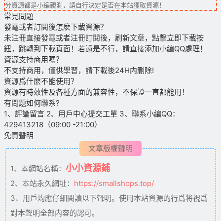
分資源都是小編親測，請自行決定是否在本站獲取資源！
常見問題
發電或者訂閱後怎麽下載資源？
未注冊直接發電或者注冊訂閱後，刷新文章，點擊立即下載按
鈕，跳轉到下載頁面！若還是不行，請直接添加小編QQ處理！
資源支持商用嗎？
不支持商用，僅供學習，請下載後24H内删除!
資源爲什麽不能使用？
資源有時效性及各種方面的兼容性，不保證一直都能用！
有問題如何聯系?
1、評論留言 2、用戶中心提交工單 3、聯系小編QQ：
429413218（09:00 -21:00）
免責聲明
文章版權聲明
小小資源鋪
1、本網站名稱：
2、本站永久網址：
https://smallshops.top/
3、用戶均應仔細閱讀以下聲明。使用本站資源的行爲将視爲
對本聲明全部内容的認可。