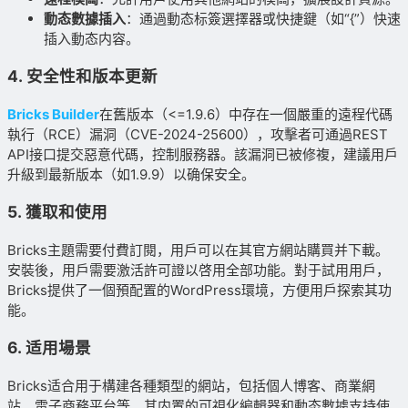
動态數據插入
：通過動态标簽選擇器或快捷鍵（如“{”）快速
插入動态内容。
4.
安全性和版本更新
Bricks Builder
在舊版本（<=1.9.6）中存在一個嚴重的遠程代碼
執行（RCE）漏洞（CVE-2024-25600），攻擊者可通過REST
API接口提交惡意代碼，控制服務器。該漏洞已被修複，建議用戶
升級到最新版本（如1.9.9）以确保安全。
5.
獲取和使用
Bricks主題需要付費訂閱，用戶可以在其官方網站購買并下載。
安裝後，用戶需要激活許可證以啓用全部功能。對于試用用戶，
Bricks提供了一個預配置的WordPress環境，方便用戶探索其功
能。
6.
适用場景
Bricks适合用于構建各種類型的網站，包括個人博客、商業網
站、電子商務平台等。其内置的可視化編輯器和動态數據支持使