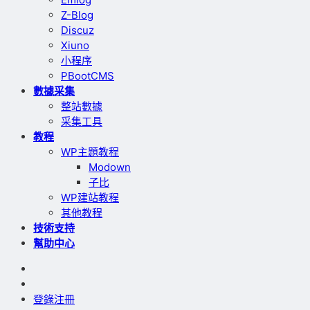
Z-Blog
Discuz
Xiuno
小程序
PBootCMS
數據采集
整站數據
采集工具
教程
WP主題教程
Modown
子比
WP建站教程
其他教程
技術支持
幫助中心
登錄
注冊