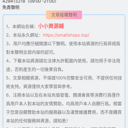
429413218（09:00 -21:00）
免責聲明
文章版權聲明
小小資源鋪
1、本網站名稱：
2、本站永久網址：
https://smallshops.top/
3、用戶均應仔細閱讀以下聲明。使用本站資源的行爲将視爲
對本聲明全部内容的認可。
4、下載本站資源請在法律允許範圍内使用，請勿用于非法用
途，否則産生的一切後果自負。
5、文章相關資源，不保證100%完整安全可用、不提供任何技
術支持。資源僅供大家學習與參考。
6、注冊本站以及在本站充值發電、開通會員等消費行爲僅作
爲用戶本人對本站的友情贊助，均爲用戶本人自願行爲。相當
于您是自願贊助本站的服務器以及運營維護費用，而不是購買
本站的任何服務與資源，請知悉！