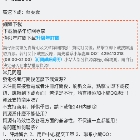
高速下載：藍奏雲
網盤下載
下載價格
年訂閱
專享
僅限年訂閱下載
升級年訂閱
請仔細閱讀免責聲明及文章詳細内容！贊助訂閱後，點擊立即下載按鈕獲
取資源。若訂閱|下載無反應，請先聯系小編處理
QQ：429413218
(09:00-21:00)
（訂閱詳細說明）
小站大部分資源都是小編親測，請自行
決定是否在本站獲取資源！
常見問題
發電或者訂閱後怎麽下載資源？
未注冊直接發電或者注冊訂閱後，刷新文章，點擊立即下載按
鈕，跳轉到下載頁面！若還是不行，請直接添加小編QQ處理！
資源支持商用嗎？
不支持商用，僅供學習，請下載後24H内删除!
資源爲什麽不能使用？
資源有時效性及各種方面的兼容性，不保證一直都能用！
有問題如何聯系?
1、評論留言 2、用戶中心提交工單 3、聯系小編QQ：