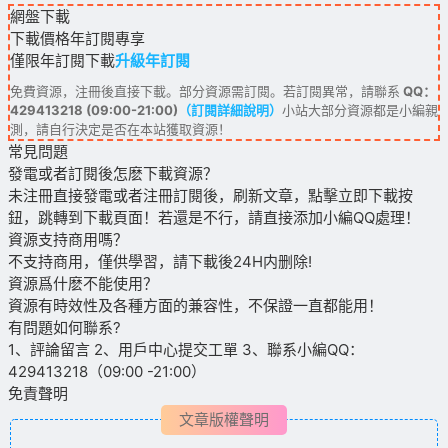
網盤下載
下載價格
年訂閱
專享
僅限年訂閱下載
升級年訂閱
免費資源，注冊後直接下載。部分資源需訂閱。若訂閱異常，請聯系
QQ：
429413218 (09:00-21:00)
（訂閱詳細說明）
小站大部分資源都是小編親
測，請自行決定是否在本站獲取資源！
常見問題
發電或者訂閱後怎麽下載資源？
未注冊直接發電或者注冊訂閱後，刷新文章，點擊立即下載按
鈕，跳轉到下載頁面！若還是不行，請直接添加小編QQ處理！
資源支持商用嗎？
不支持商用，僅供學習，請下載後24H内删除!
資源爲什麽不能使用？
資源有時效性及各種方面的兼容性，不保證一直都能用！
有問題如何聯系?
1、評論留言 2、用戶中心提交工單 3、聯系小編QQ：
429413218（09:00 -21:00）
免責聲明
文章版權聲明