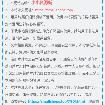
小小資源鋪
1、本網站名稱：
2、本站永久網址：
https://smallshops.top/
3、用戶均應仔細閱讀以下聲明。使用本站資源的行爲将視爲
對本聲明全部内容的認可。
4、下載本站資源請在法律允許範圍内使用，請勿用于非法用
途，否則産生的一切後果自負。
5、文章相關資源，不保證100%完整安全可用、不提供任何技
術支持。資源僅供大家學習與參考。
6、注冊本站以及在本站充值發電、開通會員等消費行爲僅作
爲用戶本人對本站的友情贊助，均爲用戶本人自願行爲。相當
于您是自願贊助本站的服務器以及運營維護費用，而不是購買
本站的任何服務與資源，請知悉！
7、本站資源大多存儲在雲盤，若鏈接失效，請聯系我們第一
時間更新。如有侵權，請聯系diy945945@111.com處理。
8、原文鏈接：
https://smallshops.top/7801.html
，轉載請