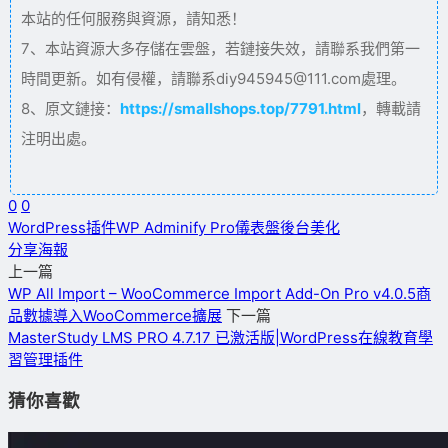
本站的任何服務與資源，請知悉！
7、本站資源大多存儲在雲盤，若鏈接失效，請聯系我們第一
時間更新。如有侵權，請聯系diy945945@111.com處理。
8、原文鏈接：
https://smallshops.top/7791.html
，轉載請
注明出處。
0
0
WordPress插件
WP Adminify Pro
儀表盤
後台美化
分享海報
上一篇
WP All Import – WooCommerce Import Add-On Pro v4.0.5商
品數據導入WooCommerce擴展
下一篇
MasterStudy LMS PRO 4.7.17 已激活版|WordPress在線教育學
習管理插件
猜你喜歡