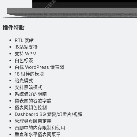
插件特點
RTL 就緒
多站點支持
支持 WPML
白色标簽
白标 WordPress 儀表闆
18 很棒的模塊
暗光模式
安排黑暗模式
系統偏好的明暗
儀表闆的谷歌字體
儀表闆顔色控制
Dashbaord BG 漸變/幻燈片/視頻
管理員頁腳自定義
頁腳中的内存限制和使用
垂直和水平儀表闆菜單