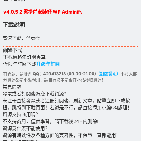
v4.0.5.2 需提前安裝好 WP Adminify
下載說明
高速下載：藍奏雲
網盤下載
下載價格
年訂閱
專享
僅限年訂閱下載
升級年訂閱
有問題，請聯系
QQ：429413218 (09:00-21:00)
（訂閱說明）
小站大部
分資源都是小編親測，請自行決定是否在本站獲取資源！
常見問題
發電或者訂閱後怎麽下載資源？
未注冊直接發電或者注冊訂閱後，刷新文章，點擊立即下載按
鈕，跳轉到下載頁面！若還是不行，請直接添加小編QQ處理！
資源支持商用嗎？
不支持商用，僅供學習，請下載後24H内删除!
資源爲什麽不能使用？
資源有時效性及各種方面的兼容性，不保證一直都能用！