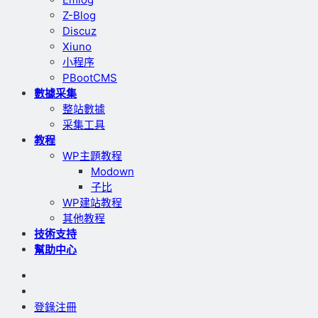
Z-Blog
Discuz
Xiuno
小程序
PBootCMS
數據采集
整站數據
采集工具
教程
WP主題教程
Modown
子比
WP建站教程
其他教程
技術支持
幫助中心
登錄
注冊