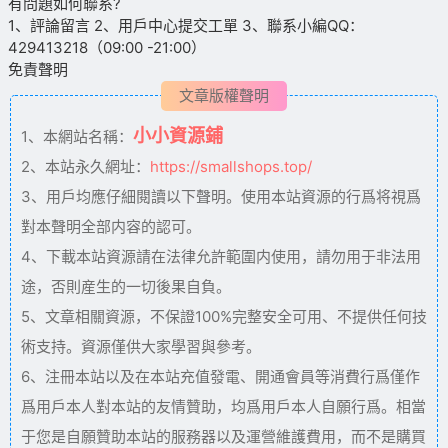
有問題如何聯系?
1、評論留言 2、用戶中心提交工單 3、聯系小編QQ：
429413218（09:00 -21:00）
免責聲明
文章版權聲明
小小資源鋪
1、本網站名稱：
2、本站永久網址：
https://smallshops.top/
3、用戶均應仔細閱讀以下聲明。使用本站資源的行爲将視爲
對本聲明全部内容的認可。
4、下載本站資源請在法律允許範圍内使用，請勿用于非法用
途，否則産生的一切後果自負。
5、文章相關資源，不保證100%完整安全可用、不提供任何技
術支持。資源僅供大家學習與參考。
6、注冊本站以及在本站充值發電、開通會員等消費行爲僅作
爲用戶本人對本站的友情贊助，均爲用戶本人自願行爲。相當
于您是自願贊助本站的服務器以及運營維護費用，而不是購買