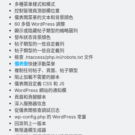
多種菜單樣式和模式
控制管理員頂部欄位置
儀表闆菜單的文本和背景顔色
60 多個 WordPress 調整
顯示或隐藏帖子類型的縮略圖列
發布狀态背景顔色
帖子類型的一些自定義列
帖子類型的一些自定義列
檢查 .htaccess/php.ini/robots.txt 文件
儀表盤
快捷浮動菜單
複制任何帖子、頁面、帖子類型
阻止加載不需要的腳本
儀表闆自定義 CSS 和 JS
WordPress 網站的通知欄
頁眉和頁腳腳本
深入服務器信息
從儀表闆檢查調試日志
wp-config.php 的 WordPress 常量
回滾到上一版本
無限邊欄生成器