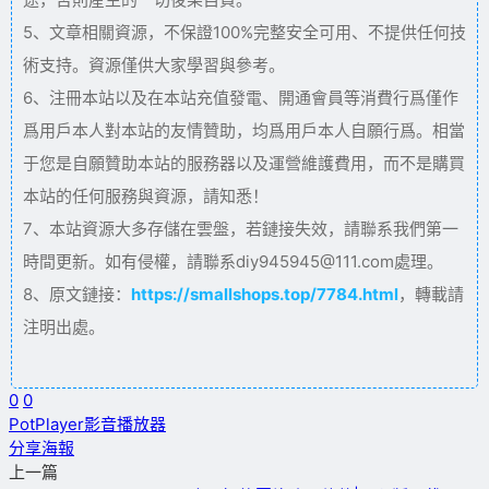
5、文章相關資源，不保證100%完整安全可用、不提供任何技
術支持。資源僅供大家學習與參考。
6、注冊本站以及在本站充值發電、開通會員等消費行爲僅作
爲用戶本人對本站的友情贊助，均爲用戶本人自願行爲。相當
于您是自願贊助本站的服務器以及運營維護費用，而不是購買
本站的任何服務與資源，請知悉！
7、本站資源大多存儲在雲盤，若鏈接失效，請聯系我們第一
時間更新。如有侵權，請聯系diy945945@111.com處理。
8、原文鏈接：
https://smallshops.top/7784.html
，轉載請
注明出處。
0
0
PotPlayer
影音播放器
分享海報
上一篇