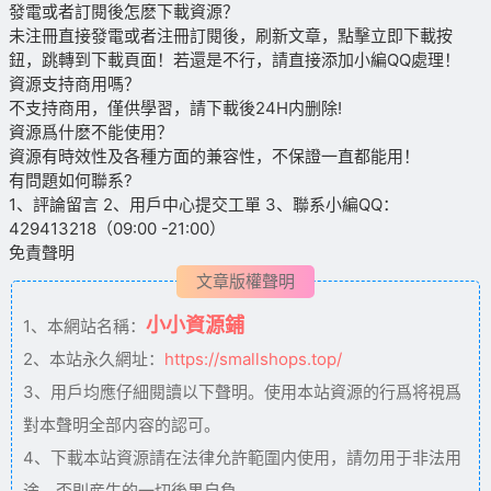
發電或者訂閱後怎麽下載資源？
未注冊直接發電或者注冊訂閱後，刷新文章，點擊立即下載按
鈕，跳轉到下載頁面！若還是不行，請直接添加小編QQ處理！
資源支持商用嗎？
不支持商用，僅供學習，請下載後24H内删除!
資源爲什麽不能使用？
資源有時效性及各種方面的兼容性，不保證一直都能用！
有問題如何聯系?
1、評論留言 2、用戶中心提交工單 3、聯系小編QQ：
429413218（09:00 -21:00）
免責聲明
文章版權聲明
小小資源鋪
1、本網站名稱：
2、本站永久網址：
https://smallshops.top/
3、用戶均應仔細閱讀以下聲明。使用本站資源的行爲将視爲
對本聲明全部内容的認可。
4、下載本站資源請在法律允許範圍内使用，請勿用于非法用
途，否則産生的一切後果自負。