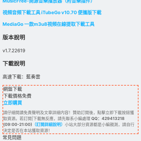
MusicFree-開源音樂播放器（附音樂插件）
視頻音頻下載工具 iTubeGo v10.70 便攜版下載
MediaGo 一款m3u8視頻在線提取下載工具
版本說明
v1.7.22619
下載說明
高速下載：藍奏雲
網盤下載
下載價格
免費
立即購買
請仔細閱讀免責聲明及文章詳細内容！贊助訂閱後，點擊立即下載按鈕獲
取資源。若訂閱|下載無反應，請先聯系小編處理
QQ：429413218
(09:00-21:00)
（訂閱詳細說明）
小站大部分資源都是小編親測，請自行
決定是否在本站獲取資源！
常見問題