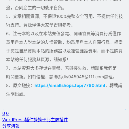
途，否則産生的一切後果自負。
5、文章相關資源，不保證100%完整安全可用、不提供任何技
術支持。資源僅供大家學習與參考。
6、注冊本站以及在本站充值發電、開通會員等消費行爲僅作
爲用戶本人對本站的友情贊助，均爲用戶本人自願行爲。相當
于您是自願贊助本站的服務器以及運營維護費用，而不是購買
本站的任何服務與資源，請知悉！
7、本站資源大多存儲在雲盤，若鏈接失效，請聯系我們第一
時間更新。如有侵權，請聯系diy945945@111.com處理。
8、原文鏈接：
https://smallshops.top/7780.html
，轉載請
注明出處。
0
0
WordPress插件
誇誇
子比主題插件
分享海報