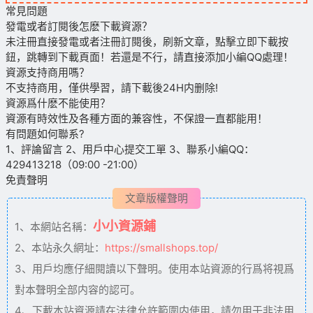
常見問題
發電或者訂閱後怎麽下載資源？
未注冊直接發電或者注冊訂閱後，刷新文章，點擊立即下載按
鈕，跳轉到下載頁面！若還是不行，請直接添加小編QQ處理！
資源支持商用嗎？
不支持商用，僅供學習，請下載後24H内删除!
資源爲什麽不能使用？
資源有時效性及各種方面的兼容性，不保證一直都能用！
有問題如何聯系?
1、評論留言 2、用戶中心提交工單 3、聯系小編QQ：
429413218（09:00 -21:00）
免責聲明
文章版權聲明
小小資源鋪
1、本網站名稱：
2、本站永久網址：
https://smallshops.top/
3、用戶均應仔細閱讀以下聲明。使用本站資源的行爲将視爲
對本聲明全部内容的認可。
4、下載本站資源請在法律允許範圍内使用，請勿用于非法用