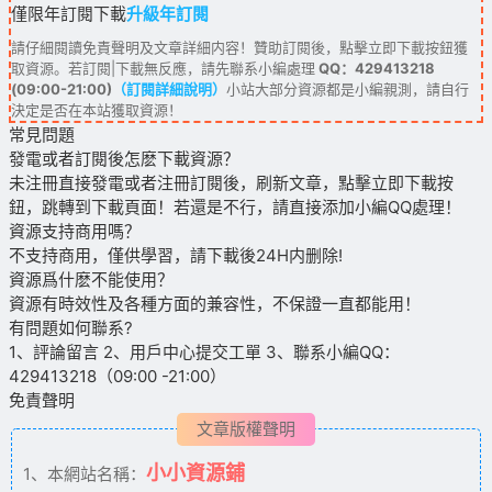
僅限年訂閱下載
升級年訂閱
請仔細閱讀免責聲明及文章詳細内容！贊助訂閱後，點擊立即下載按鈕獲
取資源。若訂閱|下載無反應，請先聯系小編處理
QQ：429413218
(09:00-21:00)
（訂閱詳細說明）
小站大部分資源都是小編親測，請自行
決定是否在本站獲取資源！
常見問題
發電或者訂閱後怎麽下載資源？
未注冊直接發電或者注冊訂閱後，刷新文章，點擊立即下載按
鈕，跳轉到下載頁面！若還是不行，請直接添加小編QQ處理！
資源支持商用嗎？
不支持商用，僅供學習，請下載後24H内删除!
資源爲什麽不能使用？
資源有時效性及各種方面的兼容性，不保證一直都能用！
有問題如何聯系?
1、評論留言 2、用戶中心提交工單 3、聯系小編QQ：
429413218（09:00 -21:00）
免責聲明
文章版權聲明
小小資源鋪
1、本網站名稱：