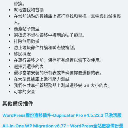
替換。
就地查找和替換
在當前站點的數據庫上運行查找和替換。無需導出然後導
入。
過濾帖子類型
選擇您不想在遷移中複制的帖子類型。
排除無用數據
防止垃圾郵件評論和瞬态被複制。
移民概況
在運行遷移之前，保存所有設置以備下次使用。
選擇要遷移的表
遷移當前安裝的所有表或準确選擇要遷移的表。
在大型數據庫上進行壓力測試
我們在共享托管服務器上測試遷移幾 GB 大小的表。
可靠的安全
其他備份插件
WordPress備份遷移插件-Duplicator Pro v4.5.22.3 已激活版
All-in-One WP Migration v6.77 – WordPress全站數據備份遷