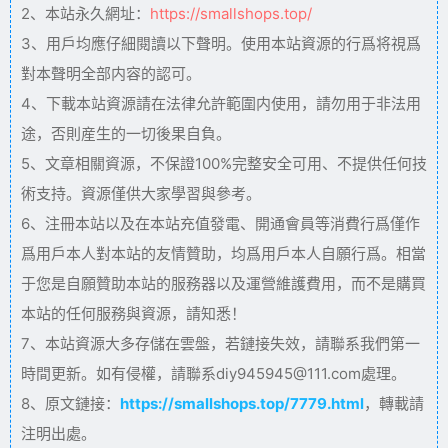
2、本站永久網址：
https://smallshops.top/
3、用戶均應仔細閱讀以下聲明。使用本站資源的行爲将視爲
對本聲明全部内容的認可。
4、下載本站資源請在法律允許範圍内使用，請勿用于非法用
途，否則産生的一切後果自負。
5、文章相關資源，不保證100%完整安全可用、不提供任何技
術支持。資源僅供大家學習與參考。
6、注冊本站以及在本站充值發電、開通會員等消費行爲僅作
爲用戶本人對本站的友情贊助，均爲用戶本人自願行爲。相當
于您是自願贊助本站的服務器以及運營維護費用，而不是購買
本站的任何服務與資源，請知悉！
7、本站資源大多存儲在雲盤，若鏈接失效，請聯系我們第一
時間更新。如有侵權，請聯系diy945945@111.com處理。
8、原文鏈接：
https://smallshops.top/7779.html
，轉載請
注明出處。