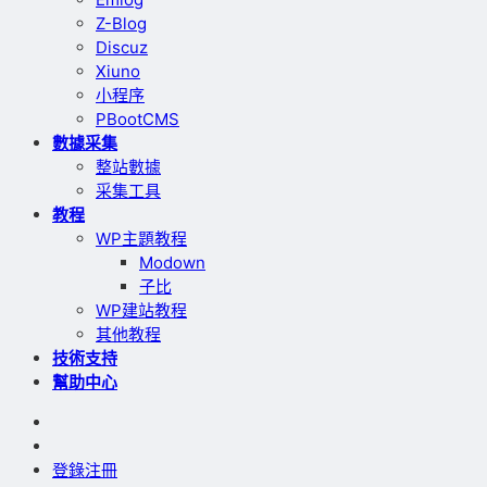
Z-Blog
Discuz
Xiuno
小程序
PBootCMS
數據采集
整站數據
采集工具
教程
WP主題教程
Modown
子比
WP建站教程
其他教程
技術支持
幫助中心
登錄
注冊