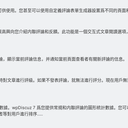
的布局可供使用。您甚至可以使用自定義評論表單生成器設置爲不同的頁
能，并很高興向您介紹内聯評論和反饋。此功能是一個交互式文章閱讀
論，顯示當前評論信息，并通知當前頁面查看者有關新評論的信息。
文章進行評級。如果不發表評論，就無法進行評分。現在用戶無需發表
統計數據。wpDiscuz 7 爲您提供常規和内聯評論的圖形統計數據
等對用戶進行排序…..