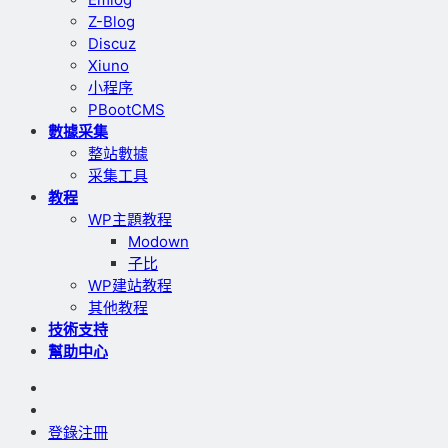
Z-Blog
Discuz
Xiuno
小程序
PBootCMS
數據采集
整站數據
采集工具
教程
WP主題教程
Modown
子比
WP建站教程
其他教程
技術支持
幫助中心
登錄
注冊