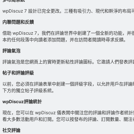
wpDiscuz 7 設計已完全更改。三種有吸引力、現代和幹淨
内聯問題和反饋
借助 wpDiscuz 7，我們在評論世界中創建了一個全新的功
本的任何段落中向讀者添加問題，并在訪問者閱讀時尋求反饋。
評論氣泡
評論氣泡是您網頁上的實時更新粘性評論圖标。它邀請人們發表評
帖子和評論評級
以前，您必須在評論表單中創建一個評級字段，以允許用戶在評論時對
下方的獨立帖子評級系統。
wpDiscuz評論統計
現在，您可以在 wpDiscuz 儀表闆中關注您的評論和評論作者
看大多數活動用戶和訂閱。您可以按發布的評論、訂閱數量、關注者
社交評論