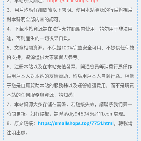
2、本站永久網址：
https://smallshops.top/
3、用戶均應仔細閱讀以下聲明。使用本站資源的行爲将視爲
對本聲明全部内容的認可。
4、下載本站資源請在法律允許範圍内使用，請勿用于非法用
途，否則産生的一切後果自負。
5、文章相關資源，不保證100%完整安全可用、不提供任何技
術支持。資源僅供大家學習與參考。
6、注冊本站以及在本站充值發電、開通會員等消費行爲僅作
爲用戶本人對本站的友情贊助，均爲用戶本人自願行爲。相當
于您是自願贊助本站的服務器以及運營維護費用，而不是購買
本站的任何服務與資源，請知悉！
7、本站資源大多存儲在雲盤，若鏈接失效，請聯系我們第一
時間更新。如有侵權，請聯系diy945945@111.com處理。
8、原文鏈接：
https://smallshops.top/7751.html
，轉載請
注明出處。