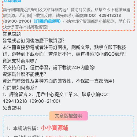
立即購買
請仔細閱讀免責聲明及文章詳細内容！贊助訂閱後，點擊立即下載按鈕獲
取資源。若訂閱|下載無反應，請先聯系小編處理
QQ：429413218
(09:00-21:00)
（訂閱詳細說明）
小站大部分資源都是小編親測，請自行
決定是否在本站獲取資源！
常見問題
發電或者訂閱後怎麽下載資源？
未注冊直接發電或者注冊訂閱後，刷新文章，點擊立即下載按
鈕，跳轉到下載頁面！若還是不行，請直接添加小編QQ處理！
資源支持商用嗎？
不支持商用，僅供學習，請下載後24H内删除!
資源爲什麽不能使用？
資源有時效性及各種方面的兼容性，不保證一直都能用！
有問題如何聯系?
1、評論留言 2、用戶中心提交工單 3、聯系小編QQ：
429413218（09:00 -21:00）
免責聲明
文章版權聲明
小小資源鋪
1、本網站名稱：