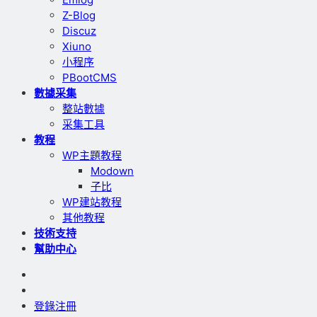
Z-Blog
Discuz
Xiuno
小程序
PBootCMS
數據采集
整站數據
采集工具
教程
WP主題教程
Modown
子比
WP建站教程
其他教程
技術支持
幫助中心
登錄
注冊