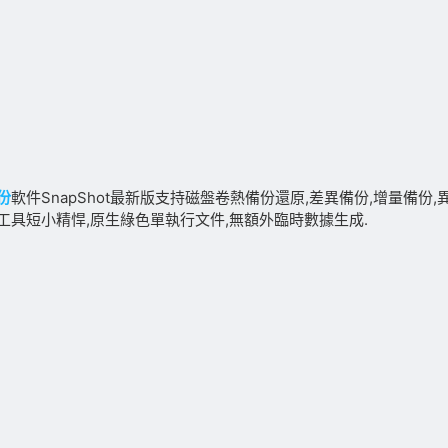
份
軟件SnapShot最新版支持磁盤卷熱備份還原,差異備份,增量備份,
工具短小精悍,原生綠色單執行文件,無額外臨時數據生成.