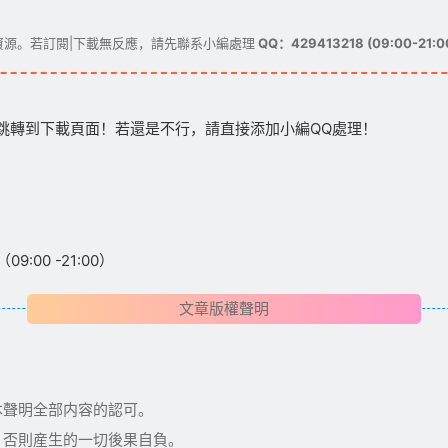
源。若訂閱|下載無反應，請先聯系小編處理
QQ：429413218 (09:00-21:0
跳轉到下載頁面！若還是不行，請直接添加小編QQ處理！
:00 -21:00）
文章版權聲明
本聲明全部内容的認可。
，否則産生的一切後果自負。