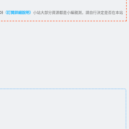
0)
（訂閱詳細說明）
小站大部分資源都是小編親測，請自行決定是否在本站