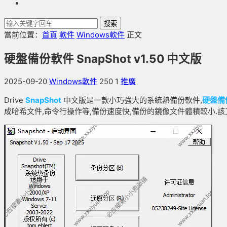
搜索
當前位置：
首頁
軟件
Windows軟件
正文
硬盤備份軟件 SnapShot v1.50 中文版
2025-09-20
Windows軟件
250
1
推廣
Drive
SnapShot
中文版是一款小巧強大的系統熱備份軟件,
硬盤備
成哈希文件,命令行操作等,備份速度快,備份的鏡像文件體積較小.該