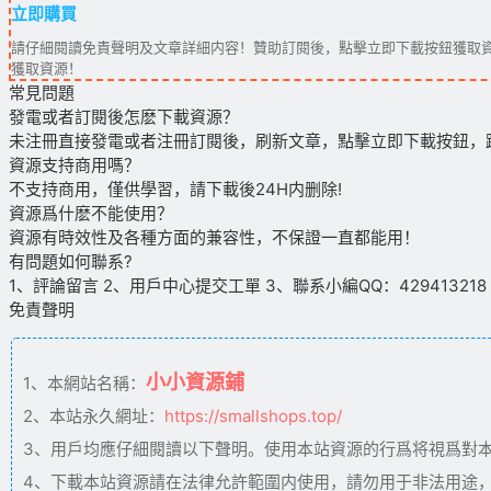
立即購買
請仔細閱讀免責聲明及文章詳細内容！贊助訂閱後，點擊立即下載按鈕獲取資
獲取資源！
常見問題
發電或者訂閱後怎麽下載資源？
未注冊直接發電或者注冊訂閱後，刷新文章，點擊立即下載按鈕，
資源支持商用嗎？
不支持商用，僅供學習，請下載後24H内删除!
資源爲什麽不能使用？
資源有時效性及各種方面的兼容性，不保證一直都能用！
有問題如何聯系?
1、評論留言 2、用戶中心提交工單 3、聯系小編QQ：429413218（09
免責聲明
小小資源鋪
1、本網站名稱：
2、本站永久網址：
https://smallshops.top/
3、用戶均應仔細閱讀以下聲明。使用本站資源的行爲将視爲對
4、下載本站資源請在法律允許範圍内使用，請勿用于非法用途