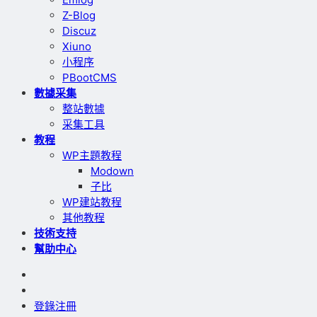
Z-Blog
Discuz
Xiuno
小程序
PBootCMS
數據采集
整站數據
采集工具
教程
WP主題教程
Modown
子比
WP建站教程
其他教程
技術支持
幫助中心
登錄
注冊