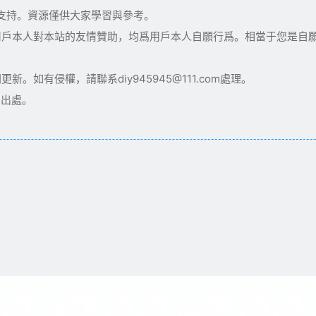
術支持。資源僅供大家學習與參考。
用戶本人對本站的友情贊助，均爲用戶本人自願行爲。相當于您是自
如有侵權，請聯系diy945945@111.com處理。
明出處。