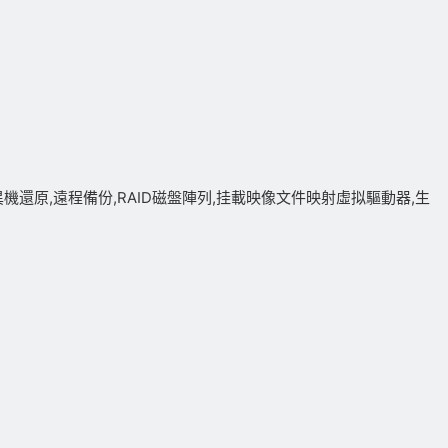
異機還原,遠程備份,RAID磁盤陣列,挂載映像文件映射虛拟驅動器,生