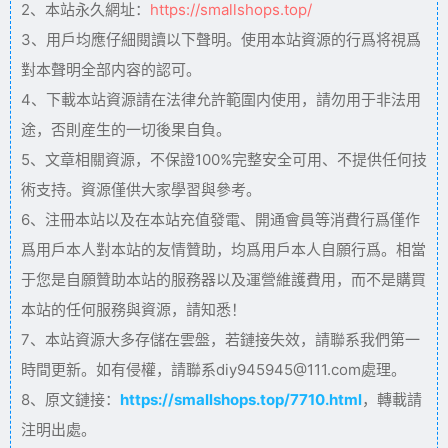
2、本站永久網址：
https://smallshops.top/
3、用戶均應仔細閱讀以下聲明。使用本站資源的行爲将視爲
對本聲明全部内容的認可。
4、下載本站資源請在法律允許範圍内使用，請勿用于非法用
途，否則産生的一切後果自負。
5、文章相關資源，不保證100%完整安全可用、不提供任何技
術支持。資源僅供大家學習與參考。
6、注冊本站以及在本站充值發電、開通會員等消費行爲僅作
爲用戶本人對本站的友情贊助，均爲用戶本人自願行爲。相當
于您是自願贊助本站的服務器以及運營維護費用，而不是購買
本站的任何服務與資源，請知悉！
7、本站資源大多存儲在雲盤，若鏈接失效，請聯系我們第一
時間更新。如有侵權，請聯系diy945945@111.com處理。
8、原文鏈接：
https://smallshops.top/7710.html
，轉載請
注明出處。