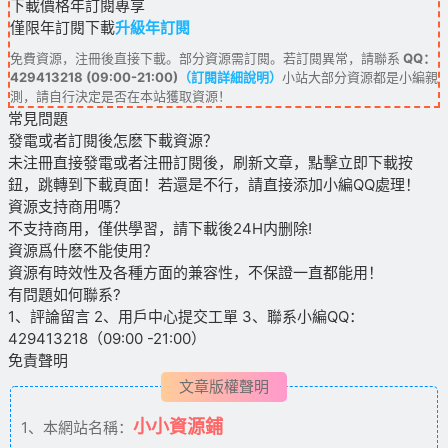
下載價格
年訂閱
專享
僅限年訂閱下載
升級年訂閱
免費資源，注冊後直接下載。部分資源需訂閱。若訂閱異常，請聯系
QQ：
429413218 (09:00-21:00)
（訂閱詳細說明）
小站大部分資源都是小編親
測，請自行決定是否在本站獲取資源！
常見問題
發電或者訂閱後怎麽下載資源？
未注冊直接發電或者注冊訂閱後，刷新文章，點擊立即下載按
鈕，跳轉到下載頁面！若還是不行，請直接添加小編QQ處理！
資源支持商用嗎？
不支持商用，僅供學習，請下載後24H内删除!
資源爲什麽不能使用？
資源有時效性及各種方面的兼容性，不保證一直都能用！
有問題如何聯系?
1、評論留言 2、用戶中心提交工單 3、聯系小編QQ：
429413218（09:00 -21:00）
免責聲明
文章版權聲明
小小資源鋪
1、本網站名稱：