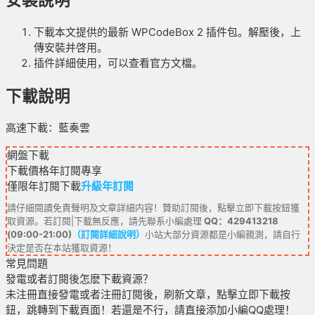
下載本文提供的最新 WPCodeBox 2 插件包。解壓後，上
傳安裝并啓用。
插件詳細使用，可以查看官方文檔。
下載說明
高速下載：藍奏雲
網盤下載
下載價格
年訂閱
專享
僅限年訂閱下載
升級年訂閱
請仔細閱讀免責聲明及文章詳細内容！贊助訂閱後，點擊立即下載按鈕獲
取資源。若訂閱|下載無反應，請先聯系小編處理
QQ：429413218
(09:00-21:00)
（訂閱詳細說明）
小站大部分資源都是小編親測，請自行
決定是否在本站獲取資源！
常見問題
發電或者訂閱後怎麽下載資源？
未注冊直接發電或者注冊訂閱後，刷新文章，點擊立即下載按
鈕，跳轉到下載頁面！若還是不行，請直接添加小編QQ處理！