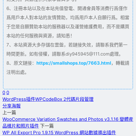
6、注冊本站以及在本站充值發電、開通會員等消費行爲僅作
爲用戶本人對本站的友情贊助，均爲用戶本人自願行爲。相當
于您是自願贊助本站的服務器以及運營維護費用，而不是購買
本站的任何服務與資源，請知悉！
7、本站資源大多存儲在雲盤，若鏈接失效，請聯系我們第一
時間更新。如有侵權，請聯系diy945945@111.com處理。
8、原文鏈接：
https://smallshops.top/7663.html
，轉載請
注明出處。
0
0
WordPress插件
WPCodeBox 2
代碼片段管理
分享海報
上一篇
WooCommerce Variation Swatches and Photos v3.1.16 變體産
品樣片和照片插件
下一篇
WP All Export Pro 1.9.15 WordPress 網站數據導出插件