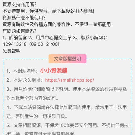
資源支持商用嗎？
不支持商用，僅供學習，請下載後24H内删除!
資源爲什麽不能使用？
資源有時效性及各種方面的兼容性，不保證一直都能用！
有問題如何聯系?
1、評論留言 2、用戶中心提交工單 3、聯系小編QQ：
429413218（09:00 -21:00）
免責聲明
文章版權聲明
小小資源鋪
1、本網站名稱：
2、本站永久網址：
https://smallshops.top/
3、用戶均應仔細閱讀以下聲明。使用本站資源的行爲将視爲
對本聲明全部内容的認可。
4、下載本站資源請在法律允許範圍内使用，請勿用于非法用
途，否則産生的一切後果自負。
5、文章相關資源，不保證100%完整安全可用、不提供任何技
術支持。資源僅供大家學習與參考。