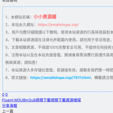
免責聲明
小小資源鋪
1、本網站名稱：
2、本站永久網址：
https://smallshops.top/
3、用戶均應仔細閱讀以下聲明。使用本站資源的行爲将視爲對
4、下載本站資源請在法律允許範圍内使用，請勿用于非法用途
5、文章相關資源，不保證100%完整安全可用、不提供任何技
6、注冊本站以及在本站充值發電、開通會員等消費行爲僅作爲
務與資源，請知悉！
7、本站資源大多存儲在雲盤，若鏈接失效，請聯系我們第一時間更新。
8、原文鏈接：
https://smallshops.top/7611.html
，轉載請注
0
0
Fluent M3U8
m3u8視頻下載
視頻下載
資源嗅探
分享海報
上一篇