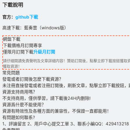
下載說明
官方：
github下載
高速下載：藍奏雲（windows版）
網盤下載
下載價格
月訂閱
專享
僅限月訂閱下載
升級月訂閱
請仔細閱讀免責聲明及文章詳細内容！贊助訂閱後，點擊立即下載按鈕獲取資
獲取資源！
常見問題
發電或者訂閱後怎麽下載資源？
未注冊直接發電或者注冊訂閱後，刷新文章，點擊立即下載按鈕，
資源支持商用嗎？
不支持商用，僅供學習，請下載後24H内删除!
資源爲什麽不能使用？
資源有時效性及各種方面的兼容性，不保證一直都能用！
有問題如何聯系?
1、評論留言 2、用戶中心提交工單 3、聯系小編QQ：429413218（09