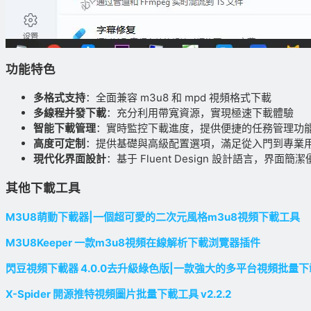
功能特色
多格式支持
：全面兼容 m3u8 和 mpd 視頻格式下載
多線程并發下載
：充分利用帶寬資源，實現極速下載體驗
智能下載管理
：實時監控下載進度，提供便捷的任務管理功
高度可定制
：提供基礎與高級配置選項，滿足從入門到專業
現代化界面設計
：基于 Fluent Design 設計語言，界面
其他下載工具
M3U8萌動下載器|一個超可愛的二次元風格m3u8視頻下載工具
M3U8Keeper 一款m3u8視頻在線解析下載浏覽器插件
閃豆視頻下載器 4.0.0去升級綠色版|一款強大的多平台視頻批量
X-Spider 開源推特視頻圖片批量下載工具 v2.2.2