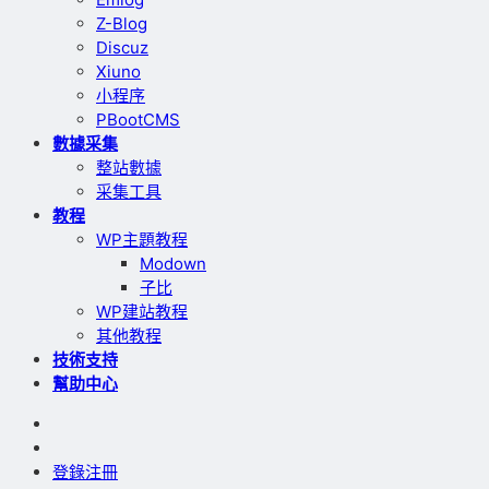
Z-Blog
Discuz
Xiuno
小程序
PBootCMS
數據采集
整站數據
采集工具
教程
WP主題教程
Modown
子比
WP建站教程
其他教程
技術支持
幫助中心
登錄
注冊