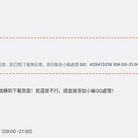
源。若訂閱|下載無反應，請先聯系小編處理
QQ：429413218 (09:00-21:0
跳轉到下載頁面！若還是不行，請直接添加小編QQ處理！
:00 -21:00）