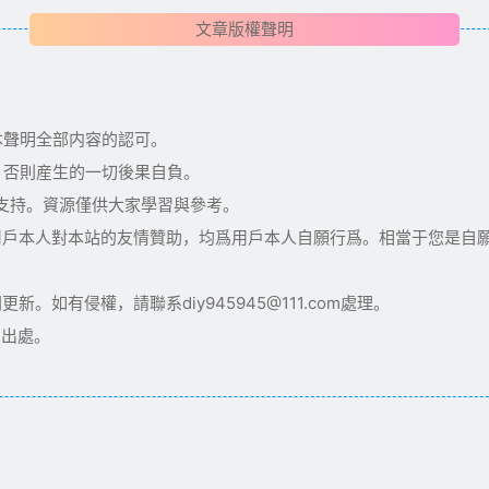
文章版權聲明
本聲明全部内容的認可。
，否則産生的一切後果自負。
術支持。資源僅供大家學習與參考。
用戶本人對本站的友情贊助，均爲用戶本人自願行爲。相當于您是自
如有侵權，請聯系diy945945@111.com處理。
明出處。