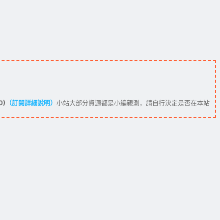
0)
（訂閱詳細說明）
小站大部分資源都是小編親測，請自行決定是否在本站