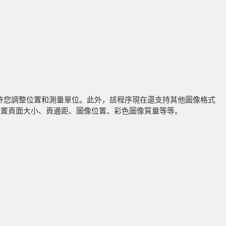
中允許您調整位置和測量單位。此外，該程序現在還支持其他圖像格式
中可以設置頁面大小、頁邊距、圖像位置、彩色圖像質量等等。