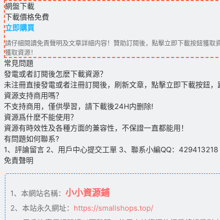
網盤下載
下載價格
免費
立即購買
請仔細閱讀免責聲明及文章詳細内容！贊助訂閱後，點擊立即下載按鈕獲取資
獲取資源！
常見問題
發電或者訂閱後怎麽下載資源？
未注冊直接發電或者注冊訂閱後，刷新文章，點擊立即下載按鈕，
資源支持商用嗎？
不支持商用，僅供學習，請下載後24H内删除!
資源爲什麽不能使用？
資源有時效性及各種方面的兼容性，不保證一直都能用！
有問題如何聯系?
1、評論留言 2、用戶中心提交工單 3、聯系小編QQ：429413218（09
免責聲明
小小資源鋪
1、本網站名稱：
2、本站永久網址：
https://smallshops.top/