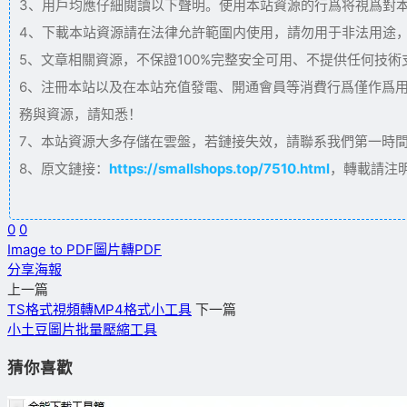
3、用戶均應仔細閱讀以下聲明。使用本站資源的行爲将視爲對
4、下載本站資源請在法律允許範圍内使用，請勿用于非法用途
5、文章相關資源，不保證100%完整安全可用、不提供任何技
6、注冊本站以及在本站充值發電、開通會員等消費行爲僅作爲
務與資源，請知悉！
7、本站資源大多存儲在雲盤，若鏈接失效，請聯系我們第一時間更新。
8、原文鏈接：
https://smallshops.top/7510.html
，轉載請注
0
0
Image to PDF
圖片轉PDF
分享海報
上一篇
TS格式視頻轉MP4格式小工具
下一篇
小土豆圖片批量壓縮工具
猜你喜歡