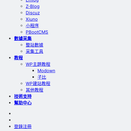
Z-Blog
Discuz
Xiuno
小程序
PBootCMS
數據采集
整站數據
采集工具
教程
WP主題教程
Modown
子比
WP建站教程
其他教程
技術支持
幫助中心
登錄
注冊