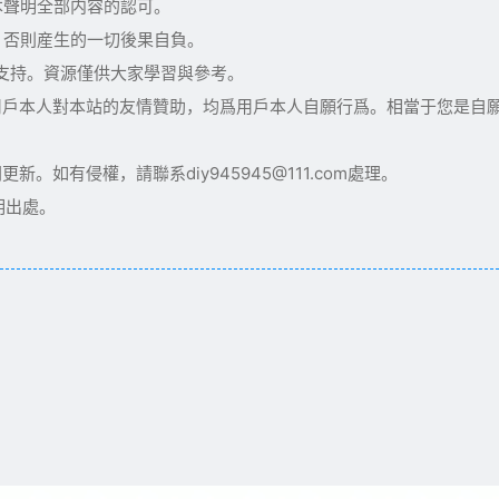
本聲明全部内容的認可。
，否則産生的一切後果自負。
術支持。資源僅供大家學習與參考。
用戶本人對本站的友情贊助，均爲用戶本人自願行爲。相當于您是自
如有侵權，請聯系diy945945@111.com處理。
明出處。