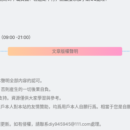
:00 -21:00）
文章版權聲明
本聲明全部内容的認可。
，否則産生的一切後果自負。
術支持。資源僅供大家學習與參考。
用戶本人對本站的友情贊助，均爲用戶本人自願行爲。相當于您是自
如有侵權，請聯系diy945945@111.com處理。