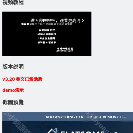
視頻教程
版本說明
v3.20 英文已激活版
demo演示
截圖預覽