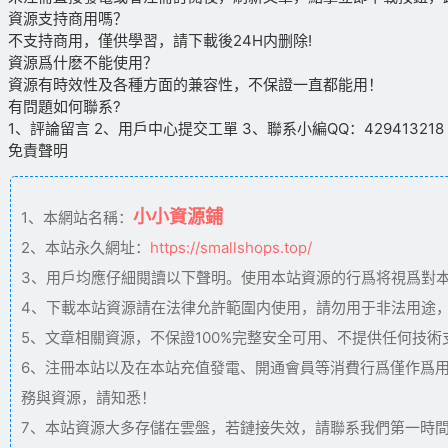
資源支持商用嗎？
不支持商用，僅供學習，請下載後24H内删除!
資源爲什麽不能使用？
資源有時效性及各種方面的兼容性，不保證一直都能用！
有問題如何聯系?
1、評論留言 2、用戶中心提交工單 3、聯系小編QQ：429413218（09
免責聲明
小小資源鋪
1、本網站名稱：
2、本站永久網址：
https://smallshops.top/
3、用戶均應仔細閱讀以下聲明。使用本站資源的行爲将視爲對
4、下載本站資源請在法律允許範圍内使用，請勿用于非法用途
5、文章相關資源，不保證100%完整安全可用、不提供任何技
6、注冊本站以及在本站充值發電、開通會員等消費行爲僅作爲
務與資源，請知悉！
7、本站資源大多存儲在雲盤，若鏈接失效，請聯系我們第一時間更新。