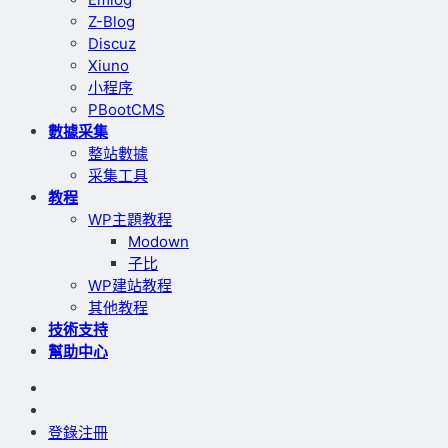
Z-Blog
Discuz
Xiuno
小程序
PBootCMS
數據采集
整站數據
采集工具
教程
WP主題教程
Modown
子比
WP建站教程
其他教程
技術支持
幫助中心
登錄
注冊