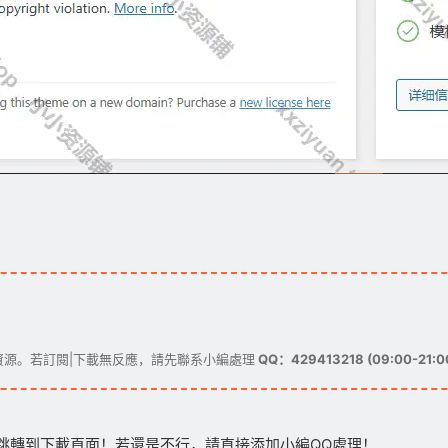
源。若訂閱|下載無反應，請先聯系小編處理
QQ：429413218 (09:00-21:0
跳轉到下載頁面！若還是不行，請直接添加小編QQ處理！