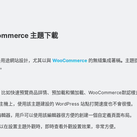
Commerce 主題下載
和多用途網站設計，尤其以與
WooCommerce
的無縫集成著稱
。
主題
站。
。比如快速預覽商品詳情、預加載和懶加載、WooCommerce默認
主機上，使用該主題建設的 WordPress 站點打開速度也不會很慢。
頁面編輯器，用戶可以使用該編輯器很方便的創建一個自定義頁面布局。
我們可以在設置主題外觀時，即時查看外觀設置效果，非常方便。