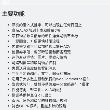
主要功能
漂亮的滑入式推車，可以出現在任何頁面上
實時AJAX加到卡車和數量更新
帶有物品數量徽章的粘性漂浮購物車圖标
一鍵開合，方便更快結賬流程
内置交叉銷售和追加銷售以提升AOV
優惠券字段，帶即時驗證和節省預覽
迷你産品詳情：圖片、變體和價格
可編輯數量和取消物品控制
免費送貨進度條和智能消息
完全自定義顔色、文字、圖标和布局
适用于大多數主題和流行的WooCommerce插件
響應式設計，針對移動端和平闆電腦進行了優化
性能導向：輕量化，AJAX驅動
翻譯準備并兼容RTL語言
頁面、角色和産品的細粒顯示規則
符合GDPR标準，且無多餘的跟蹤