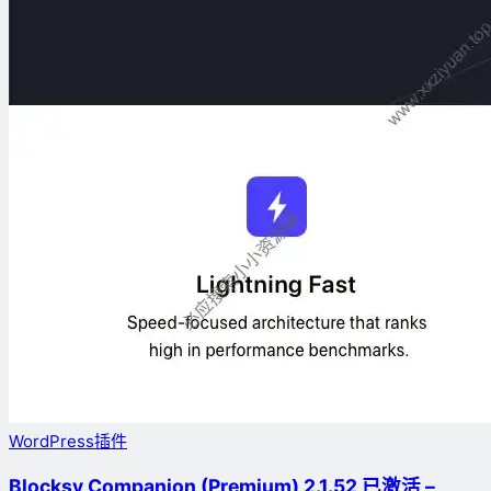
WordPress插件
Blocksy Companion (Premium) 2.1.52 已激活 –