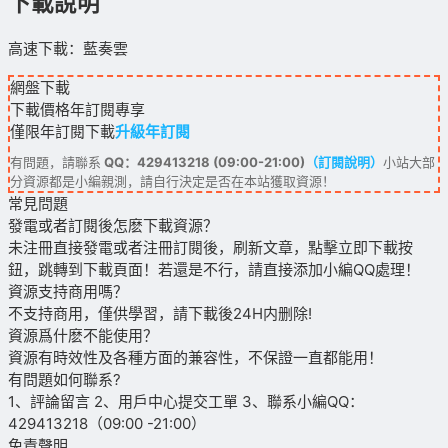
下載說明
高速下載：藍奏雲
網盤下載
下載價格
年訂閱
專享
僅限年訂閱下載
升級年訂閱
有問題，請聯系
QQ：429413218 (09:00-21:00)
（訂閱說明）
小站大部
分資源都是小編親測，請自行決定是否在本站獲取資源！
常見問題
發電或者訂閱後怎麽下載資源？
未注冊直接發電或者注冊訂閱後，刷新文章，點擊立即下載按
鈕，跳轉到下載頁面！若還是不行，請直接添加小編QQ處理！
資源支持商用嗎？
不支持商用，僅供學習，請下載後24H内删除!
資源爲什麽不能使用？
資源有時效性及各種方面的兼容性，不保證一直都能用！
有問題如何聯系?
1、評論留言 2、用戶中心提交工單 3、聯系小編QQ：
429413218（09:00 -21:00）
免責聲明