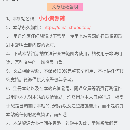
文章版權聲明
小小資源鋪
1、本網站名稱：
2、本站永久網址：
https://smallshops.top/
3、用戶均應仔細閱讀以下聲明。使用本站資源的行爲将視爲
對本聲明全部内容的認可。
4、下載本站資源請在法律允許範圍内使用，請勿用于非法用
途，否則産生的一切後果自負。
5、文章相關資源，不保證100%完整安全可用、不提供任何技
術支持。資源僅供大家學習與參考。
6、注冊本站以及在本站充值發電、開通會員等消費行爲僅作
爲用戶本人對本站的友情贊助，均爲用戶本人自願行爲。相當
于您是自願贊助本站的服務器以及運營維護費用，而不是購買
本站的任何服務與資源，請知悉！
7、本站資源大多存儲在雲盤，若鏈接失效，請聯系我們第一