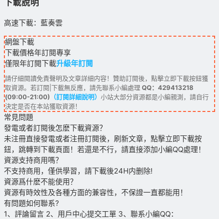
下載說明
高速下載：藍奏雲
網盤下載
下載價格
年訂閱
專享
僅限年訂閱下載
升級年訂閱
請仔細閱讀免責聲明及文章詳細内容！贊助訂閱後，點擊立即下載按鈕獲
取資源。若訂閱|下載無反應，請先聯系小編處理
QQ：429413218
(09:00-21:00)
（訂閱詳細說明）
小站大部分資源都是小編親測，請自行
決定是否在本站獲取資源！
常見問題
發電或者訂閱後怎麽下載資源？
未注冊直接發電或者注冊訂閱後，刷新文章，點擊立即下載按
鈕，跳轉到下載頁面！若還是不行，請直接添加小編QQ處理！
資源支持商用嗎？
不支持商用，僅供學習，請下載後24H内删除!
資源爲什麽不能使用？
資源有時效性及各種方面的兼容性，不保證一直都能用！
有問題如何聯系?
1、評論留言 2、用戶中心提交工單 3、聯系小編QQ：