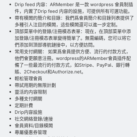
Drip feed 内容：ARMember 是一款 wordpress 會員制插
件，内置了Drip feed 内容的設施，可提供所有可選功能。
帶有模闆的簡介和目錄：我們爲會員簡介和目錄列表提供了
多種引人注目的模闆，這些模闆還可以進一步定制。
頂部菜單中的登錄/注冊模态表單：現在，在頂部菜單中添
加登錄/注冊模态表單變得簡單了。無需編碼，您可以将它
們添加到頂部導航鏈接中，以方便訪問。
常用支付網關： 如果爲會員提供方便、流行的付款方式，
他們會更願意注冊。wordpress的ARMember會員插件配
備了一些最流行的付款方式，如Stripe、PayPal、銀行轉
賬、2Checkout和Authorize.net。
輕松管理會員
帶試用期的無限計劃
靈活的内容限制
多種支付網關
定期計費
Drip内容設施
社交網絡登錄/連接
會員資料/目錄模闆
專屬優惠券管理