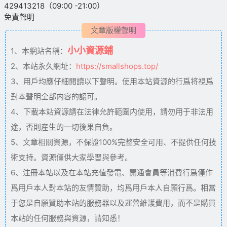
429413218（09:00 -21:00）
免責聲明
文章版權聲明
小小資源鋪
1、本網站名稱：
2、本站永久網址：
https://smallshops.top/
3、用戶均應仔細閱讀以下聲明。使用本站資源的行爲将視爲
對本聲明全部内容的認可。
4、下載本站資源請在法律允許範圍内使用，請勿用于非法用
途，否則産生的一切後果自負。
5、文章相關資源，不保證100%完整安全可用、不提供任何技
術支持。資源僅供大家學習與參考。
6、注冊本站以及在本站充值發電、開通會員等消費行爲僅作
爲用戶本人對本站的友情贊助，均爲用戶本人自願行爲。相當
于您是自願贊助本站的服務器以及運營維護費用，而不是購買
本站的任何服務與資源，請知悉！