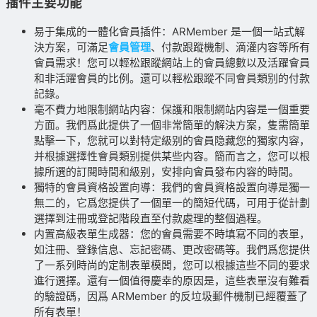
插件主要功能
易于集成的一體化會員插件：ARMember 是一個一站式解
決方案，可滿足
會員管理
、付款跟蹤機制、滴灌内容等所有
會員需求！您可以輕松跟蹤網站上的會員總數以及活躍會員
和非活躍會員的比例。還可以輕松跟蹤不同會員類别的付款
記錄。
毫不費力地限制網站内容：保護和限制網站内容是一個重要
方面。我們爲此提供了一個非常簡單的解決方案，隻需簡單
點擊一下，您就可以對特定級别的會員隐藏您的獨家内容，
并根據選擇性會員類别提供某些内容。簡而言之，您可以根
據所選的訂閱時間和級别，安排向會員發布内容的時間。
獨特的會員資格設置向導：我們的會員資格設置向導是獨一
無二的，它爲您提供了一個單一的簡短代碼，可用于從計劃
選擇到注冊或登記階段直至付款處理的整個過程。
内置高級表單生成器：您的會員需要不時填寫不同的表單，
如注冊、登錄信息、忘記密碼、更改密碼等。我們爲您提供
了一系列時尚的定制表單模闆，您可以根據這些不同的要求
進行選擇。還有一個值得慶幸的原因是，這些表單沒有難看
的驗證碼，因爲 ARMember 的反垃圾郵件機制已經覆蓋了
所有表單！