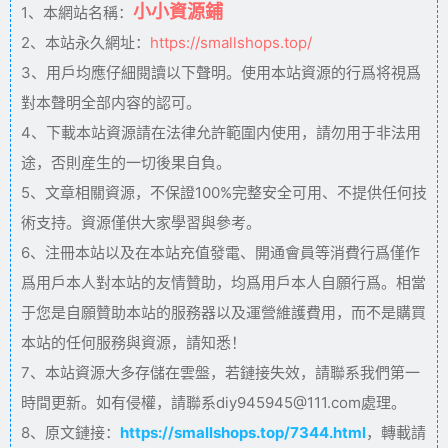
小小資源鋪
1、本網站名稱：
2、本站永久網址：
https://smallshops.top/
3、用戶均應仔細閱讀以下聲明。使用本站資源的行爲将視爲
對本聲明全部内容的認可。
4、下載本站資源請在法律允許範圍内使用，請勿用于非法用
途，否則産生的一切後果自負。
5、文章相關資源，不保證100%完整安全可用、不提供任何技
術支持。資源僅供大家學習與參考。
6、注冊本站以及在本站充值發電、開通會員等消費行爲僅作
爲用戶本人對本站的友情贊助，均爲用戶本人自願行爲。相當
于您是自願贊助本站的服務器以及運營維護費用，而不是購買
本站的任何服務與資源，請知悉！
7、本站資源大多存儲在雲盤，若鏈接失效，請聯系我們第一
時間更新。如有侵權，請聯系diy945945@111.com處理。
8、原文鏈接：
https://smallshops.top/7344.html
，轉載請