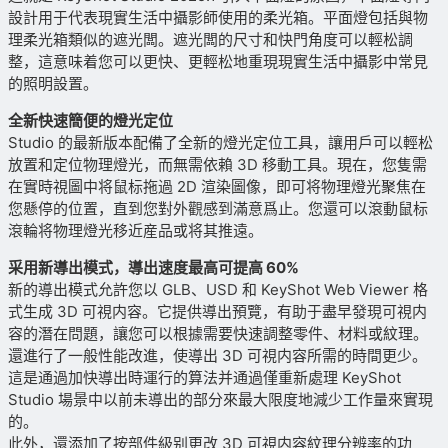
設計用于代表現實生活中攝影師使用的柔光箱。平面燈包括與物
理柔光箱類似的遮光闆。遮光闆的尺寸和快門角度可以輕松調
整，這意味着您可以更快、更輕松地重現現實生活中攝影中常見
的照明設置。
全新快速簡便的燈光定位
Studio 的最新版本配備了全新的燈光定位工具，讓用戶可以輕松
放置和定位物理燈光，而無需依賴 3D 移動工具。現在，您隻需
在實時視圖中将鼠标拖過 2D 渲染圖像，即可将物理燈光聚焦在
您懸停的位置，直到您對外觀感到滿意爲止。您還可以滾動鼠标
滾輪将物理燈光移近産品或将其推遠。
采用新導出模式，導出速度最高可提高 60%
新的導出模式允許您以 GLB、USD 和 KeyShot Web Viewer 格
式生成 3D 可視内容。它提供導出預覽，有助于盡早發現可視内
容的潛在問題，讓您可以根據需要快速調整零件、材料或紋理。
還進行了一般性能改進，使導出 3D 可視内容所需的時間更少。
這是通過加快導出時運行的算法并通過僅重新處理 KeyShot
Studio 場景中以前未導出的部分來最大限度地減少工作量來實現
的。
此外，還添加了按部件級别更改 3D 可視内容紋理分辨率的功