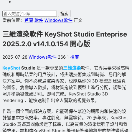
搜索
當前位置：
首頁
軟件
Windows軟件
正文
三維渲染軟件 KeyShot Studio Enteprise
2025.2.0 v14.1.0.154 開心版
2025-07-28
Windows軟件
266
1
推廣
KeyShot
Studio
是一款專業的
三維渲染
軟件，它專爲要求極高精
确度和即時結果的用戶設計，将尖端技術集成到時尚、易用的解
決方案中。你不必成爲渲染專家，也能爲你的 3D 模型創建逼真
的圖像。隻需導入數據，将材質拖放到模型上進行分配，調整光
照并移動攝像頭即可。即可完成。KeyShot Studio 3D
rendering ，能快速制作出令人驚歎的視覺效果。
作爲一個全面的解決方案，它能确保在緊迫的期限内和快速的設
計變更中提高效率。專注創意，無需等待。20 多年來，KeyShot
Studio 爲逼真圖像設定了标準，以高質量的渲染增強了設計和營
銷效果。請相信KeyShot Studio 能迅速準确地将您的想法變爲現