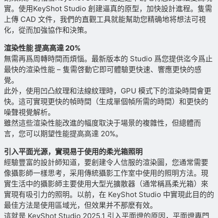
實。使用KeyShot Studio 創建逼真的原型，加快設計進程。隻需
上傳 CAD 文件，我們的直觀工具就能幫助您精确地将想法可視
化，從而加強協作和決策。
渲染性能 提高高達 20%
無需再爲周轉時間而煩惱。最新版本的 Studio 爲您提供迄今爲止
最快的渲染性能 – 隻需啓動它即可體驗更快速、響應更快的感
覺。
此外，使用凹凸紋理和法線紋理時，GPU 模式下的渲染時間會更
快。這可實現更快的幀時間（生成單個幀所需的時間）和更快的
噪聲視覺解析。
雖然這些渲染性能改進的幅度取決于場景的複雜性，但總體而
言，您可以期望性能提高高達 20%。
引入平面光源，實現易于使用的柔光箱照明
經驗豐富的設計師知道，要創建令人信服的渲染圖，您通常需要
像攝影師一樣思考，采用傳統攝影工作室中使用的照明方法。現
實生活中的攝影師主要使用大型光擴散器（通常稱爲柔光箱）來
實現有吸引力的照明。以前，在 KeyShot Studio 中實現此目的的
最佳方法是使用區域光，但效果并不那麽有效。
這就是 KeyShot Studio 2025.1 引入平面燈的原因，平面燈專門