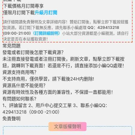
下載價格
月訂閱
專享
僅限月訂閱下載
升級月訂閱
請仔細閱讀免責聲明及文章詳細内容！贊助訂閱後，點擊立即下載按鈕獲
取資源。若訂閱|下載無反應，請先聯系小編處理
QQ：429413218
(09:00-21:00)
（訂閱詳細說明）
小站大部分資源都是小編親測，請自行
決定是否在本站獲取資源！
常見問題
發電或者訂閱後怎麽下載資源？
未注冊直接發電或者注冊訂閱後，刷新文章，點擊立即下載按
鈕，跳轉到下載頁面！若還是不行，請直接添加小編QQ處理！
資源支持商用嗎？
不支持商用，僅供學習，請下載後24H内删除!
資源爲什麽不能使用？
資源有時效性及各種方面的兼容性，不保證一直都能用！
有問題如何聯系?
1、評論留言 2、用戶中心提交工單 3、聯系小編QQ：
429413218（09:00 -21:00）
免責聲明
文章版權聲明