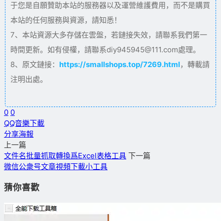
于您是自願贊助本站的服務器以及運營維護費用，而不是購買
本站的任何服務與資源，請知悉！
7、本站資源大多存儲在雲盤，若鏈接失效，請聯系我們第一
時間更新。如有侵權，請聯系diy945945@111.com處理。
8、原文鏈接：
https://smallshops.top/7269.html
，轉載請
注明出處。
0
0
QQ音樂下載
分享海報
上一篇
文件名批量抓取轉換爲Excel表格工具
下一篇
微信公衆号文章視頻下載小工具
猜你喜歡