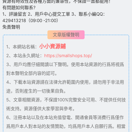
資源有時效性及各種方面的兼容性，不保證一直都能用！
有問題如何聯系?
1、評論留言 2、用戶中心提交工單 3、聯系小編QQ：
429413218（09:00 -21:00）
免責聲明
文章版權聲明
小小資源鋪
1、本網站名稱：
2、本站永久網址：
https://smallshops.top/
3、用戶均應仔細閱讀以下聲明。使用本站資源的行爲将視爲
對本聲明全部内容的認可。
4、下載本站資源請在法律允許範圍内使用，請勿用于非法用
途，否則産生的一切後果自負。
5、文章相關資源，不保證100%完整安全可用、不提供任何技
術支持。資源僅供大家學習與參考。
6、注冊本站以及在本站充值發電、開通會員等消費行爲僅作
爲用戶本人對本站的友情贊助，均爲用戶本人自願行爲。相當