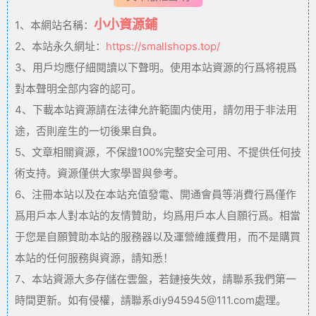
小小資源鋪
1、本網站名稱：
2、本站永久網址：
https://smallshops.top/
3、用戶均應仔細閱讀以下聲明。使用本站資源的行爲将視爲
對本聲明全部内容的認可。
4、下載本站資源請在法律允許範圍内使用，請勿用于非法用
途，否則産生的一切後果自負。
5、文章相關資源，不保證100%完整安全可用、不提供任何技
術支持。資源僅供大家學習與參考。
6、注冊本站以及在本站充值發電、開通會員等消費行爲僅作
爲用戶本人對本站的友情贊助，均爲用戶本人自願行爲。相當
于您是自願贊助本站的服務器以及運營維護費用，而不是購買
本站的任何服務與資源，請知悉！
7、本站資源大多存儲在雲盤，若鏈接失效，請聯系我們第一
時間更新。如有侵權，請聯系diy945945@111.com處理。