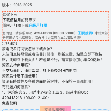
版本：2018-2025
網盤下載
下載價格
月訂閱
專享
僅限月訂閱下載
升級月訂閱
有問題，請聯系
QQ：429413218 (09:00-21:00)
（訂閱說明）
小站大部
分資源都是小編親測，請自行決定是否在本站獲取資源！
常見問題
發電或者訂閱後怎麽下載資源？
未注冊直接發電或者注冊訂閱後，刷新文章，點擊立即下載按
鈕，跳轉到下載頁面！若還是不行，請直接添加小編QQ處理！
資源支持商用嗎？
不支持商用，僅供學習，請下載後24H内删除!
資源爲什麽不能使用？
資源有時效性及各種方面的兼容性，不保證一直都能用！
有問題如何聯系?
1、評論留言 2、用戶中心提交工單 3、聯系小編QQ：
429413218（09:00 -21:00）
免責聲明
文章版權聲明