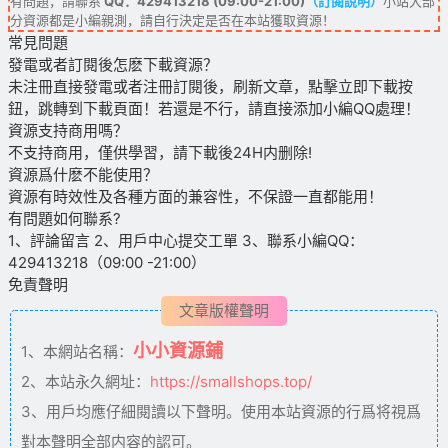
有問題，請聯系
QQ：429413218 (09:00-21:00)
（訂閱說明）
小站大部
分資源都是小編親測，請自行決定是否在本站獲取資源！
常見問題
發電或者訂閱後怎麽下載資源？
未注冊直接發電或者注冊訂閱後，刷新文章，點擊立即下載按
鈕，跳轉到下載頁面！若還是不行，請直接添加小編QQ處理！
資源支持商用嗎？
不支持商用，僅供學習，請下載後24H内删除!
資源爲什麽不能使用？
資源有時效性及各種方面的兼容性，不保證一直都能用！
有問題如何聯系?
1、評論留言 2、用戶中心提交工單 3、聯系小編QQ：
429413218（09:00 -21:00）
免責聲明
文章版權聲明
小小資源鋪
1、本網站名稱：
2、本站永久網址：
https://smallshops.top/
3、用戶均應仔細閱讀以下聲明。使用本站資源的行爲将視爲
對本聲明全部内容的認可。