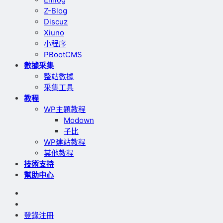
Z-Blog
Discuz
Xiuno
小程序
PBootCMS
數據采集
整站數據
采集工具
教程
WP主題教程
Modown
子比
WP建站教程
其他教程
技術支持
幫助中心
登錄
注冊