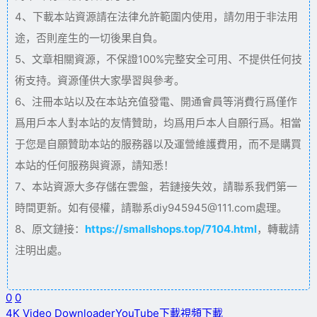
4、下載本站資源請在法律允許範圍内使用，請勿用于非法用
途，否則産生的一切後果自負。
5、文章相關資源，不保證100%完整安全可用、不提供任何技
術支持。資源僅供大家學習與參考。
6、注冊本站以及在本站充值發電、開通會員等消費行爲僅作
爲用戶本人對本站的友情贊助，均爲用戶本人自願行爲。相當
于您是自願贊助本站的服務器以及運營維護費用，而不是購買
本站的任何服務與資源，請知悉！
7、本站資源大多存儲在雲盤，若鏈接失效，請聯系我們第一
時間更新。如有侵權，請聯系diy945945@111.com處理。
8、原文鏈接：
https://smallshops.top/7104.html
，轉載請
注明出處。
0
0
4K Video Downloader
YouTube下載
視頻下載