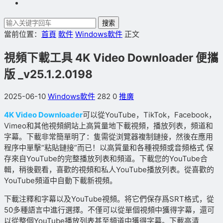
搜索
當前位置：
首頁
軟件
Windows軟件
正文
視頻下載工具 4K Video Downloader 便攜
版 _v25.1.2.0198
2025-06-10
Windows軟件
282
0
推廣
4K Video Downloader
可以從YouTube，TikTok，Facebook，
Vimeo和其他視頻網站上高質量地下載視頻，播放列表，頻道和
字幕。下載非常簡單明了：隻需從浏覽器複制鏈接，然後在應用
程序中單擊“粘貼鏈接”而已！以高質量和各種視頻或音頻格式 保
存來自YouTube的完整播放列表和頻道。下載您的YouTube合
輯，稍後觀看，喜歡的視頻和私人YouTube播放列表。從喜歡的
YouTube頻道中自動下載新視頻。
下載注釋和字幕以及YouTube視頻。将它們保存爲SRT格式，從
50多種語言中進行選擇。不僅可以從單個視頻中獲得字幕，還可
以從整個YouTube播放列表甚至頻道中獲得字幕。下載高清