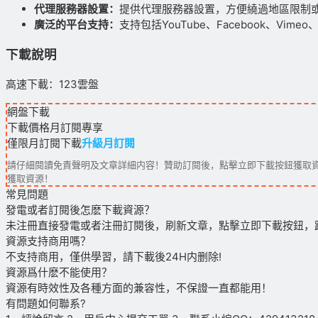
代理服務器設置：
提供代理服務器設置，方便繞過地區限制
廣泛的平台支持：
支持包括YouTube、Facebook、Vimeo、B
下載說明
高速下載：123雲盤
網盤下載
下載價格
月訂閱
專享
僅限月訂閱下載
升級月訂閱
請仔細閱讀免責聲明及文章詳細内容！贊助訂閱後，點擊立即下載按鈕獲取資
獲取資源！
常見問題
發電或者訂閱後怎麽下載資源？
未注冊直接發電或者注冊訂閱後，刷新文章，點擊立即下載按鈕，
資源支持商用嗎？
不支持商用，僅供學習，請下載後24H内删除!
資源爲什麽不能使用？
資源有時效性及各種方面的兼容性，不保證一直都能用！
有問題如何聯系?