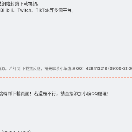
或網絡封鎖下載視頻。
ilibili、Twitch、TikTok等多個平台。
源。若訂閱|下載無反應，請先聯系小編處理
QQ：429413218 (09:00-21:0
跳轉到下載頁面！若還是不行，請直接添加小編QQ處理！