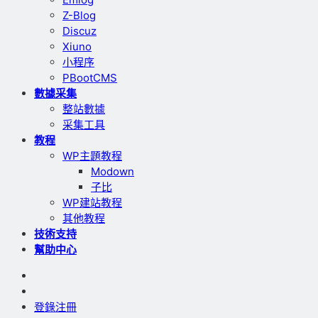
Z-Blog
Discuz
Xiuno
小程序
PBootCMS
數據采集
整站數據
采集工具
教程
WP主題教程
Modown
子比
WP建站教程
其他教程
技術支持
幫助中心
登錄
注冊