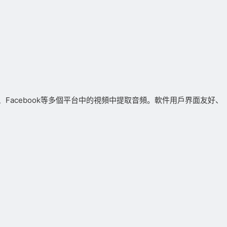
哩、Facebook等多個平台中的視頻中提取音頻。軟件用戶界面友好、