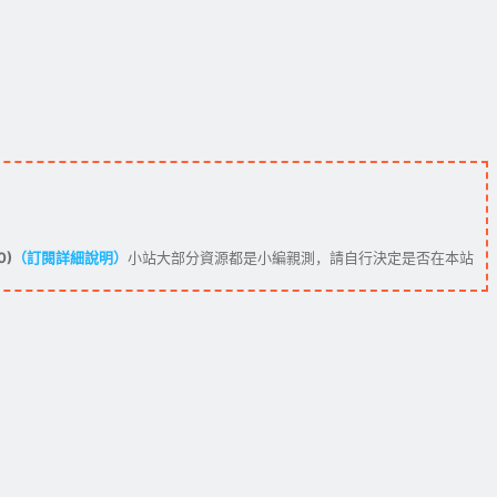
0)
（訂閱詳細說明）
小站大部分資源都是小編親測，請自行決定是否在本站