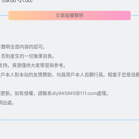
:00 -21:00）
文章版權聲明
本聲明全部内容的認可。
，否則産生的一切後果自負。
術支持。資源僅供大家學習與參考。
用戶本人對本站的友情贊助，均爲用戶本人自願行爲。相當于您是自
如有侵權，請聯系diy945945@111.com處理。
明出處。