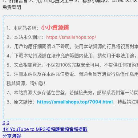
1、評論留言 2、用戶中心提交工單 3、聯系小編QQ：429413218（09
免責聲明
小小資源鋪
1、本網站名稱：
2、本站永久網址：
https://smallshops.top/
3、用戶均應仔細閱讀以下聲明。使用本站資源的行爲将視爲對
4、下載本站資源請在法律允許範圍内使用，請勿用于非法用途
5、文章相關資源，不保證100%完整安全可用、不提供任何技
6、注冊本站以及在本站充值發電、開通會員等消費行爲僅作爲
務與資源，請知悉！
7、本站資源大多存儲在雲盤，若鏈接失效，請聯系我們第一時間更新。
8、原文鏈接：
https://smallshops.top/7094.html
，轉載請注
0
0
4K YouTube to MP3
視頻轉音頻
音頻提取
分享海報