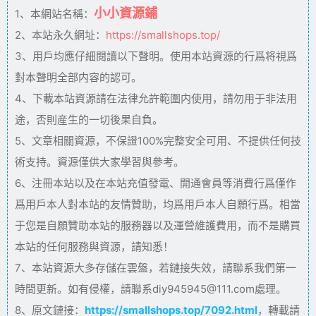
小小資源鋪
1、本網站名稱：
2、本站永久網址：
https://smallshops.top/
3、用戶均應仔細閱讀以下聲明。使用本站資源的行爲将視爲
對本聲明全部内容的認可。
4、下載本站資源請在法律允許範圍内使用，請勿用于非法用
途，否則産生的一切後果自負。
5、文章相關資源，不保證100%完整安全可用、不提供任何技
術支持。資源僅供大家學習與參考。
6、注冊本站以及在本站充值發電、開通會員等消費行爲僅作
爲用戶本人對本站的友情贊助，均爲用戶本人自願行爲。相當
于您是自願贊助本站的服務器以及運營維護費用，而不是購買
本站的任何服務與資源，請知悉！
7、本站資源大多存儲在雲盤，若鏈接失效，請聯系我們第一
時間更新。如有侵權，請聯系diy945945@111.com處理。
8、原文鏈接：
https://smallshops.top/7092.html
，轉載請