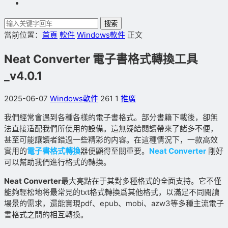
搜索
當前位置：
首頁
軟件
Windows軟件
正文
Neat Converter 電子書格式轉換工具
_v4.0.1
2025-06-07
Windows軟件
261
1
推廣
我們經常會遇到各種各樣的電子書格式。部分書籍下載後，卻無
法直接适配我們所使用的設備。這無疑給閱讀帶來了諸多不便，
甚至可能讓讀者錯過一些精彩的内容。在這種情況下，一款高效
實用的
電子書格式轉換
器便顯得至關重要。
Neat Converter
剛好
可以幫助我們進行格式的轉換。
Neat Converter
最大亮點在于其對多種格式的全面支持。它不僅
能夠輕松地将最常見的txt格式轉換爲其他格式，以滿足不同閱讀
場景的需求，還能實現pdf、epub、mobi、azw3等多種主流電子
書格式之間的相互轉換。