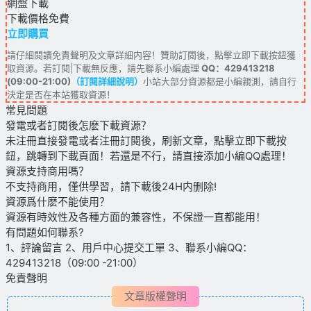
網盤下載
下載價格
免費
立即購買
請仔細閱讀免責聲明及文章詳細内容！贊助訂閱後，點擊立即下載按鈕獲
取資源。若訂閱|下載無反應，請先聯系小編處理
QQ：429413218
(09:00-21:00)
（訂閱詳細說明）
小站大部分資源都是小編親測，請自行
決定是否在本站獲取資源！
常見問題
發電或者訂閱後怎麽下載資源？
未注冊直接發電或者注冊訂閱後，刷新文章，點擊立即下載按
鈕，跳轉到下載頁面！若還是不行，請直接添加小編QQ處理！
資源支持商用嗎？
不支持商用，僅供學習，請下載後24H内删除!
資源爲什麽不能使用？
資源有時效性及各種方面的兼容性，不保證一直都能用！
有問題如何聯系?
1、評論留言 2、用戶中心提交工單 3、聯系小編QQ：
429413218（09:00 -21:00）
免責聲明
文章版權聲明