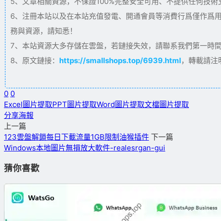
5、文章相關資源，不保證100%完整安全可用、不提供任何技
6、注冊本站以及在本站充值發電、開通會員等消費行爲僅作爲
務與資源，請知悉！
7、本站資源大多存儲在雲盤，若鏈接失效，請聯系我們第一時間更新。
8、原文鏈接：
https://smallshops.top/6939.html
，轉載請注
0
0
Excel圖片提取
PPT圖片提取
Word圖片提取
文檔圖片提取
分享海報
上一篇
123雲盤解鎖每日下載流量1GB限制油猴插件
下一篇
Windows本地圖片無損放大軟件-realesrgan-gui
猜你喜歡