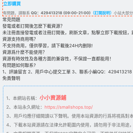
立即購買
有問題，請聯系
QQ：429413218 (09:00-21:00)
（訂閱說明）
小站大部分
常見問題
發電或者訂閱後怎麽下載資源？
未注冊直接發電或者注冊訂閱後，刷新文章，點擊立即下載按鈕，
資源支持商用嗎？
不支持商用，僅供學習，請下載後24H内删除!
資源爲什麽不能使用？
資源有時效性及各種方面的兼容性，不保證一直都能用！
有問題如何聯系?
1、評論留言 2、用戶中心提交工單 3、聯系小編QQ：429413218（09
免責聲明
小小資源鋪
1、本網站名稱：
2、本站永久網址：
https://smallshops.top/
3、用戶均應仔細閱讀以下聲明。使用本站資源的行爲将視爲對
4、下載本站資源請在法律允許範圍内使用，請勿用于非法用途