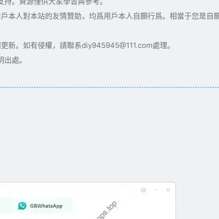
術支持。資源僅供大家學習與參考。
用戶本人對本站的友情贊助，均爲用戶本人自願行爲。相當于您是自
如有侵權，請聯系diy945945@111.com處理。
明出處。