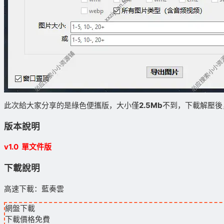
此次給大家分享的是綠色便攜版，大小僅
2.5Mb
不到，下載解壓後
版本說明
v1.0 單文件版
下載說明
高速下載：藍奏雲
網盤下載
下載價格
免費