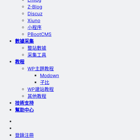
Z-Blog
Discuz
Xiuno
小程序
PBootCMS
數據采集
整站數據
采集工具
教程
WP主題教程
Modown
子比
WP建站教程
其他教程
技術支持
幫助中心
登錄
注冊