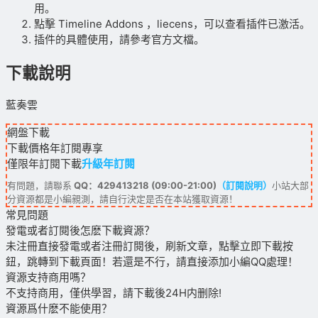
用。
點擊 Timeline Addons ，liecens，可以查看插件已激活。
插件的具體使用，請參考官方文檔。
下載說明
藍奏雲
網盤下載
下載價格
年訂閱
專享
僅限年訂閱下載
升級年訂閱
有問題，請聯系
QQ：429413218 (09:00-21:00)
（訂閱說明）
小站大部
分資源都是小編親測，請自行決定是否在本站獲取資源！
常見問題
發電或者訂閱後怎麽下載資源？
未注冊直接發電或者注冊訂閱後，刷新文章，點擊立即下載按
鈕，跳轉到下載頁面！若還是不行，請直接添加小編QQ處理！
資源支持商用嗎？
不支持商用，僅供學習，請下載後24H内删除!
資源爲什麽不能使用？