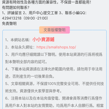
資源有時效性及各種方面的兼容性，不保證一直都能用！
有問題如何聯系?
1、評論留言 2、用戶中心提交工單 3、聯系小編QQ：
429413218（09:00 -21:00）
免責聲明
文章版權聲明
小小資源鋪
1、本網站名稱：
2、本站永久網址：
https://smallshops.top/
3、用戶均應仔細閱讀以下聲明。使用本站資源的行爲将視爲
對本聲明全部内容的認可。
4、下載本站資源請在法律允許範圍内使用，請勿用于非法用
途，否則産生的一切後果自負。
5、文章相關資源，不保證100%完整安全可用、不提供任何技
術支持。資源僅供大家學習與參考。
6、注冊本站以及在本站充值發電、開通會員等消費行爲僅作
爲用戶本人對本站的友情贊助，均爲用戶本人自願行爲。相當