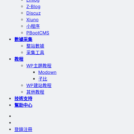
Z-Blog
Discuz
Xiuno
小程序
PBootCMS
數據采集
整站數據
采集工具
教程
WP主題教程
Modown
子比
WP建站教程
其他教程
技術支持
幫助中心
登錄
注冊