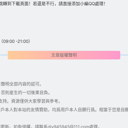
跳轉到下載頁面！若還是不行，請直接添加小編QQ處理！
:00 -21:00）
文章版權聲明
本聲明全部内容的認可。
，否則産生的一切後果自負。
術支持。資源僅供大家學習與參考。
用戶本人對本站的友情贊助，均爲用戶本人自願行爲。相當于您是自
如有侵權，請聯系diy945945@111.com處理。