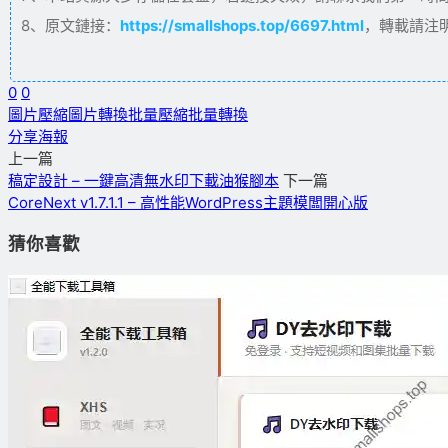
8、原文鏈接：
https://smallshops.top/6697.html
，轉載請注
0
0
圖片壓縮
圖片轉換
批量壓縮
批量轉換
分享海報
上一篇
稿定設計 – 一鍵高清無水印下載油猴腳本
下一篇
CoreNext v1.7.1.1 – 高性能WordPress主題模闆開心版
猜你喜歡