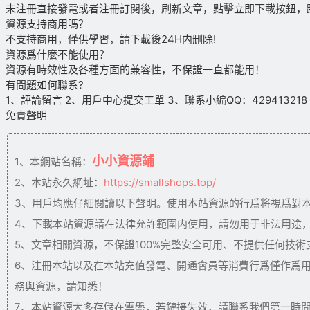
未注冊直接發電或者注冊訂閱後，刷新文章，點擊立即下載按鈕，
資源支持商用嗎？
不支持商用，僅供學習，請下載後24H内删除!
資源爲什麽不能使用？
資源有時效性及各種方面的兼容性，不保證一直都能用！
有問題如何聯系?
1、評論留言 2、用戶中心提交工單 3、聯系小編QQ：429413218（09
免責聲明
小小資源鋪
1、本網站名稱：
2、本站永久網址：
https://smallshops.top/
3、用戶均應仔細閱讀以下聲明。使用本站資源的行爲将視爲對
4、下載本站資源請在法律允許範圍内使用，請勿用于非法用途
5、文章相關資源，不保證100%完整安全可用、不提供任何技
6、注冊本站以及在本站充值發電、開通會員等消費行爲僅作爲
務與資源，請知悉！
7、本站資源大多存儲在雲盤，若鏈接失效，請聯系我們第一時間更新。