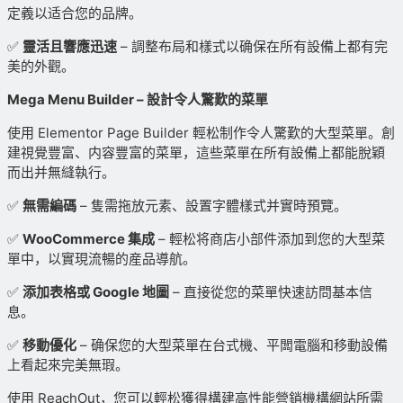
定義以适合您的品牌。
✅
靈活且響應迅速
– 調整布局和樣式以确保在所有設備上都有完
美的外觀。
Mega Menu Builder – 設計令人驚歎的菜單
使用 Elementor Page Builder 輕松制作令人驚歎的大型菜單。創
建視覺豐富、内容豐富的菜單，這些菜單在所有設備上都能脫穎
而出并無縫執行。
✅
無需編碼
– 隻需拖放元素、設置字體樣式并實時預覽。
✅
WooCommerce 集成
– 輕松将商店小部件添加到您的大型菜
單中，以實現流暢的産品導航。
✅
添加表格或 Google 地圖
– 直接從您的菜單快速訪問基本信
息。
✅
移動優化
– 确保您的大型菜單在台式機、平闆電腦和移動設備
上看起來完美無瑕。
使用 ReachOut，您可以輕松獲得構建高性能營銷機構網站所需