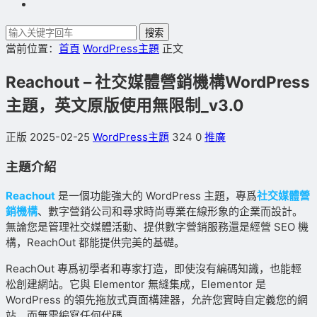
搜索
當前位置：
首頁
WordPress主題
正文
Reachout – 社交媒體營銷機構WordPress
主題，英文原版使用無限制_v3.0
正版
2025-02-25
WordPress主題
324
0
推廣
主題介紹
Reachout
是一個功能強大的 WordPress 主題，專爲
社交媒體
營
銷機構
、數字營銷公司和尋求時尚專業在線形象的企業而設計。
無論您是管理社交媒體活動、提供數字營銷服務還是經營 SEO 機
構，ReachOut 都能提供完美的基礎。
ReachOut 專爲初學者和專家打造，即使沒有編碼知識，也能輕
松創建網站。它與 Elementor 無縫集成，Elementor 是
WordPress 的領先拖放式頁面構建器，允許您實時自定義您的網
站，而無需編寫任何代碼。