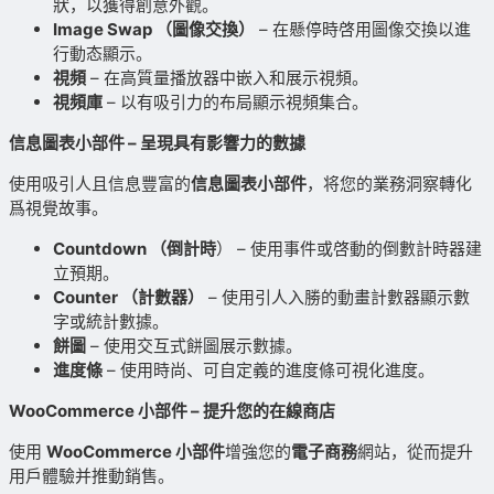
狀，以獲得創意外觀。
Image Swap （圖像交換）
– 在懸停時啓用圖像交換以進
行動态顯示。
視頻
– 在高質量播放器中嵌入和展示視頻。
視頻庫
– 以有吸引力的布局顯示視頻集合。
信息圖表小部件 – 呈現具有影響力的數據
使用吸引人且信息豐富的
信息圖表小部件
，将您的業務洞察轉化
爲視覺故事。
Countdown （倒計時
） – 使用事件或啓動的倒數計時器建
立預期。
Counter （計數器）
– 使用引人入勝的動畫計數器顯示數
字或統計數據。
餅圖
– 使用交互式餅圖展示數據。
進度條
– 使用時尚、可自定義的進度條可視化進度。
WooCommerce 小部件 – 提升您的在線商店
使用
WooCommerce 小部件
增強您的
電子商務
網站，從而提升
用戶體驗并推動銷售。