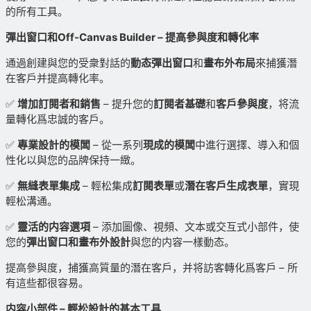
的所有工具。
彈出窗口和Off-Canvas Builder – 提高參與度和轉化率
通過創建與您的受衆對話的
動态彈出窗口
和
畫布外布局
來捕獲潛
在客戶并提高轉化率。
✅
增加訂閱者和銷售
– 提升您的
訂閱者基礎
和
客戶參與度
，将流
量轉化爲忠誠的客戶。
✅
專業設計的模闆
– 從一系列
現成的模闆
中進行選擇、導入和個
性化以與您的品牌保持一緻。
✅
無縫表單集成
– 輕松集成
訂閱表單
或
潛在客戶生成表單
，實現
輕松溝通。
✅
靈活的内容選項
– 添加圖像、視頻、文本或交互式小部件，使
您的
彈出窗口和畫布外設計
與您的内容一樣動态。
提高參與度，捕獲高質量的潛在客戶，并将訪客轉化爲客戶 – 所
有這些都很容易。
内容小部件 – 輕松設計的基本工具