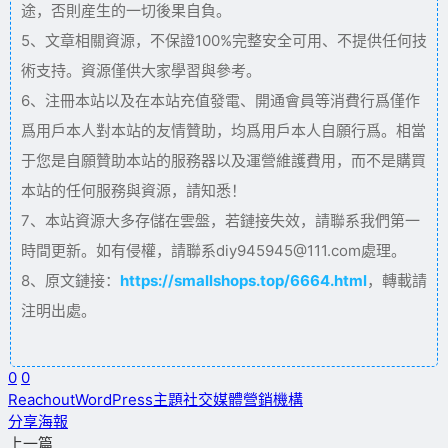
途，否則産生的一切後果自負。
5、文章相關資源，不保證100%完整安全可用、不提供任何技
術支持。資源僅供大家學習與參考。
6、注冊本站以及在本站充值發電、開通會員等消費行爲僅作
爲用戶本人對本站的友情贊助，均爲用戶本人自願行爲。相當
于您是自願贊助本站的服務器以及運營維護費用，而不是購買
本站的任何服務與資源，請知悉！
7、本站資源大多存儲在雲盤，若鏈接失效，請聯系我們第一
時間更新。如有侵權，請聯系diy945945@111.com處理。
8、原文鏈接：
https://smallshops.top/6664.html
，轉載請
注明出處。
0
0
Reachout
WordPress主題
社交媒體
營銷機構
分享海報
上一篇