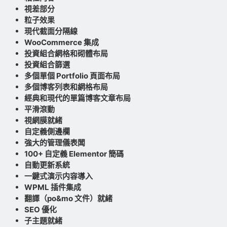
視差部分
粒子效果
現代截面分隔線
WooCommerce 集成
投資組合網格和砌體布局
投資組合篩選
多個單個 Portfolio 頁面布局
多個博客列表和網格布局
經典和現代的單篇博客文章布局
平滑滾動
視網膜就緒
自定義側邊欄
強大的管理儀表闆
100+ 自定義 Elementor 簡碼
自動更新系統
一鍵式演示内容導入
WPML 插件集成
翻譯（po&mo 文件）就緒
SEO 優化
子主題就緒