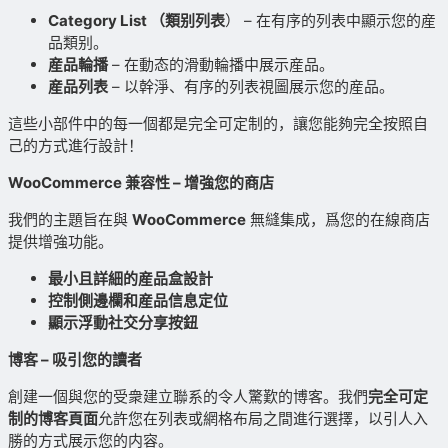
Category List （類别列表
） – 在有序的列表中顯示您的産
品類别。
産品輪播
– 在動态的滑動輪播中展示産品。
産品列表
– 以幹淨、有序的列表視圖展示您的産品。
這些小部件中的每一個都是完全可定制的，讓您能夠完全按照自
己的方式進行設計！
WooCommerce 兼容性 – 增強您的商店
我們的主題旨在與
WooCommerce
無縫集成，爲您的在線商店
提供增強功能。
最小且詳細的産品盒設計
控制側邊欄和産品信息定位
顯示浮動社交分享按鈕
博客 – 吸引您的讀者
創建一個與您的受衆建立聯系的令人驚歎的博客。我們
完全可定
制的博客頁面
允許您在列表或網格布局之間進行選擇，以引人入
勝的方式展示您的内容。