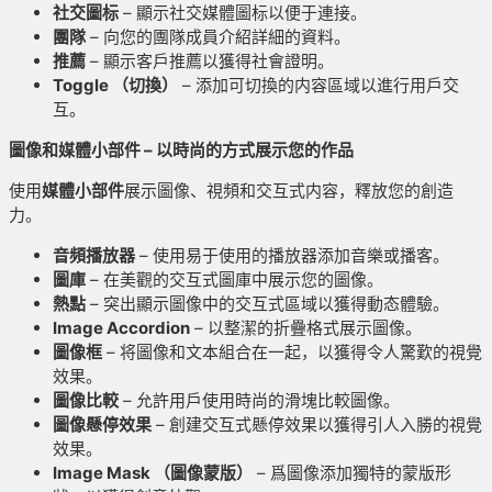
社交圖标
– 顯示社交媒體圖标以便于連接。
團隊
– 向您的團隊成員介紹詳細的資料。
推薦
– 顯示客戶推薦以獲得社會證明。
Toggle （切換）
– 添加可切換的内容區域以進行用戶交
互。
圖像和媒體小部件 – 以時尚的方式展示您的作品
使用
媒體小部件
展示圖像、視頻和交互式内容，釋放您的創造
力。
音頻播放器
– 使用易于使用的播放器添加音樂或播客。
圖庫
– 在美觀的交互式圖庫中展示您的圖像。
熱點
– 突出顯示圖像中的交互式區域以獲得動态體驗。
Image Accordion
– 以整潔的折疊格式展示圖像。
圖像框
– 将圖像和文本組合在一起，以獲得令人驚歎的視覺
效果。
圖像比較
– 允許用戶使用時尚的滑塊比較圖像。
圖像懸停效果
– 創建交互式懸停效果以獲得引人入勝的視覺
效果。
Image Mask （圖像蒙版）
– 爲圖像添加獨特的蒙版形