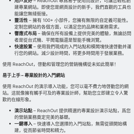
用戶友好
– ReachOut 專爲易于使用而設計，可讓您輕松創
建專業網站。即使您是網頁設計的新手，我們直觀的工具也
能讓您無縫銜接。
靈活性
– 擁有 100+ 小部件，您擁有無限的自定義可能性。
定制您網站的各個方面，以滿足您的品牌和業務需求。
響應式布局
– 确保在所有設備上提供完美的體驗，無論訪問
者是從台式機、平闆電腦還是智能手機浏覽。
快速設置
– 使用我們現成的入門站點和模闆塊快速啓動并運
行您的網站。減少設計時間，将更多時間用于發展業務。
使用 ReachOut，啓動和管理您的營銷機構從未如此簡單！
易于上手 – 專業設計的入門網站
使用 ReachOut 的演示導入功能，您可以毫不費力地啓動您的網
站。這就像擁有觸手可及的專業設計師，幫助您立即建立令人驚
歎的在線形象。
演示站點
– ReachOut 提供精選的專業設計演示站點，爲您
的營銷業務奠定完美的基礎。
一鍵導入
– 快速導入您選擇的入門站點，無需從頭開始構
建，從而節省時間和精力。