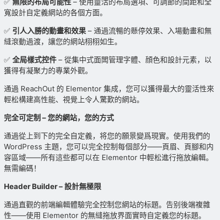
✅
無限的布局可能性
– 使用靈活的布局選項、可調節的間距和全
寬設計自定義網站的各個方面。
✅
引人入勝的動畫和效果
– 通過流暢的懸停效果、入場動畫和無
縫滾動過渡，讓您的網站栩栩如生。
✅
全局樣式控件
– 從集中式面闆管理字體、顔色和設計元素，以
獲得有凝聚力的專業外觀。
通過 ReachOut 的 Elementor 集成，您可以獲得最大的靈活性來
輕松構建高性能、視覺上令人驚歎的網站。
完全可定制 – 您的網站，您的方式
通過從上到下的完全自定義，将您的願景變爲現實。使用我們的
WordPress 主題，您可以完全控制每個部分——頁眉、頁腳和内
容區域——所有這些都可以在 Elementor 中輕松進行拖放編輯。
無需編碼！
Header Builder – 設計無極限
通過直觀的前端編輯體驗完全控制您網站的标題。告别後端複雜
性——使用 Elementor 的無縫拖放界面實時自定義您的标題。