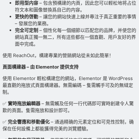
即用型内容
– 包含預構建的内頁，因此您可以輕松地将占位
符文本和圖像替換爲自己的内容。
更快的啓動
– 讓您的網站快速上線并專注于真正重要的事情
– 發展您的業務。
完全可定制
– 個性化每一個細節以匹配您的品牌，并使您的
網站真正獨一無二，所有這些都在一個直觀、用戶友好的界
面中完成。
使用 ReachOut，構建專業的營銷網站從未如此簡單！
頁面構建器 – 由 Elementor 提供支持
使用 Elementor 輕松構建您的網站，Elementor 是 WordPress
最直觀的拖放式頁面構建器。無需編碼 – 隻需觸手可及的無縫定
制。
✅
實時拖放編輯器
– 無需觸及任何一行代碼即可實時創建令人驚
歎的頁面。隻需拖放和設計即可。
✅
完全響應和移動優化
– 通過精确的元素定位和可見性控制，确
保在任何設備上都能獲得完美的浏覽體驗。