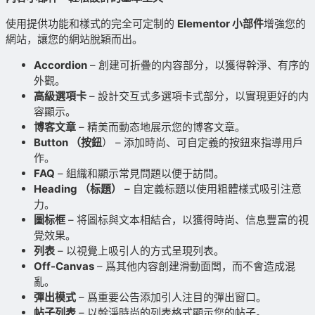
使用提供功能和樣式的完全可定制的
Elementor 小部件
增強您的
網站，讓您的網站脫穎而出。
Accordion
– 創建可折疊的内容部分，以獲得幹淨、有序的
外觀。
高級選項卡
– 設計交互式多選項卡式部分，以實現更好的内
容顯示。
博客文章
– 精美而動态地展示您的博客文章。
Button （按鈕
） – 添加時尚、可自定義的按鈕來指導用戶
作。
FAQ
– 組織和顯示常見問題以便于訪問。
Heading （标題）
– 自定義标題以使用粗體樣式吸引注意
力。
圖标框
– 将圖标與文本相結合，以獲得時尚、信息豐富的視
覺效果。
列表
– 以視覺上吸引人的方式呈現列表。
Off-Canvas
– 爲其他内容創建滑動面闆，而不會造成混
亂。
彈出模式
– 爲重要公告添加引人注目的彈出窗口。
帖子列表
– 以幹淨時尚的列表格式顯示您的帖子。