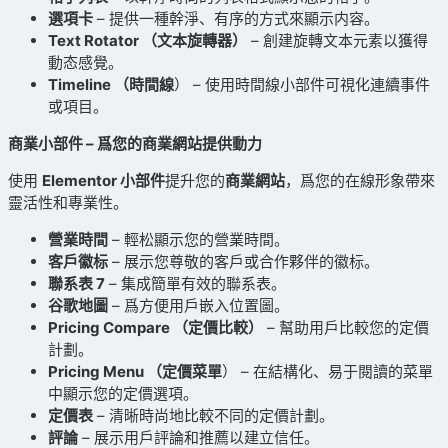
選項卡
– 提供一種幹淨、有序的方式來顯示内容。
Text Rotator （文本旋轉器）
– 創建旋轉文本元素以獲得
動态感覺。
Timeline （時間線
） – 使用時間線小部件可視化連續事件
或項目。
商業小部件 – 爲您的商業網站提供動力
使用
Elementor 小部件
提升您的
商業網站
，爲您的在線形象帶來
靈活性和專業性。
營業時間
– 輕松顯示您的營業時間。
客戶徽标
– 展示您尊敬的客戶或合作夥伴的徽标。
聯系表 7
– 集成簡單有效的聯系表。
谷歌地圖
– 爲方便用戶嵌入位置圖。
Pricing Compare （定價比較）
– 幫助用戶比較您的定價
計劃。
Pricing Menu （定價菜單
） – 在結構化、易于閱讀的菜單
中顯示您的定價選項。
定價表
– 清晰時尚地比較不同的定價計劃。
評論
– 展示用戶評論和推薦以建立信任。