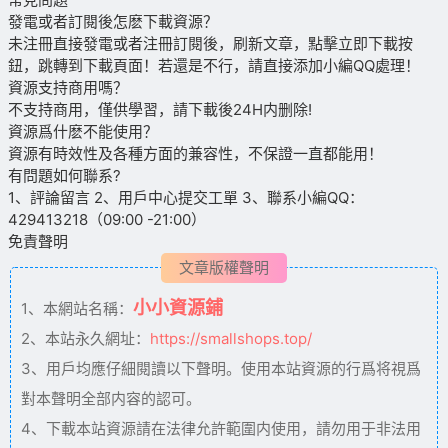
發電或者訂閱後怎麽下載資源？
未注冊直接發電或者注冊訂閱後，刷新文章，點擊立即下載按
鈕，跳轉到下載頁面！若還是不行，請直接添加小編QQ處理！
資源支持商用嗎？
不支持商用，僅供學習，請下載後24H内删除!
資源爲什麽不能使用？
資源有時效性及各種方面的兼容性，不保證一直都能用！
有問題如何聯系?
1、評論留言 2、用戶中心提交工單 3、聯系小編QQ：
429413218（09:00 -21:00）
免責聲明
文章版權聲明
小小資源鋪
1、本網站名稱：
2、本站永久網址：
https://smallshops.top/
3、用戶均應仔細閱讀以下聲明。使用本站資源的行爲将視爲
對本聲明全部内容的認可。
4、下載本站資源請在法律允許範圍内使用，請勿用于非法用