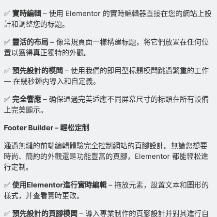
✅
實時編輯
– 使用 Elementor 的實時編輯器直接在您的網站上設
計和調整您的标題。
✅
靈活的布局
– 像常規頁面一樣構建标題，将它們放置在任何位
置以獲得真正獨特的外觀。
✅
預先設計的模闆
– 使用我們的即用型标題模闆跳過繁重的工作
— 在幾秒鍾内導入和自定義。
✅
完全響應
– 确保通過完美适應不同屏幕尺寸的标頭在所有設備
上完美顯示。
Footer Builder – 輕松定制
通過無縫的前端編輯體驗完全控制網站的頁腳設計。無論您想要
時尚、簡約的外觀還是功能豐富的頁腳，Elementor 都能輕松進
行定制。
✅
使用Elementor進行實時編輯
– 拖放元素，設置文本和圖形的
樣式，并查看實時更改。
✅
預先設計的頁腳模闆
– 導入專業制作的頁腳設計并對其進行自