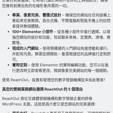
企業的完美選擇。它将現代設計與用戶友好的工具相結合，确保
您擁有創建出色的在線形象所需的一切。
專業、像素完美、響應式設計
– 确保您的網站在任何設備上
看起來完美無瑕，爲台式機、平闆電腦和智能手機上的訪問
者提供無縫體驗。
100+ Elementor 小部件
– 從各種小部件中進行選擇，以增
強您網站的設計和功能，包括聯系表格、定價表、滑塊、推
薦等。
現成的入門網站
– 使用預構建的入門網站快速啓動和運行，
并配有内頁。無需從頭開始 – 隻需根據您的品牌進行定制即
可。
實時定制
– 使用 Elementor 的實時編輯功能，您可以在進
行更改時立即查看更改。微調像素完美網站的每一個細節。
使用 ReachOut，設置和管理您的數字營銷機構從未如此簡單！
爲您的營銷業務網站選擇 ReachOut 的 5 個理由
ReachOut 是社交媒體營銷機構和數字營銷企業的終極
WordPress 主題。這就是爲什麽它是您網站的完美選擇：