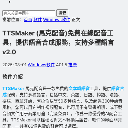
搜索
當前位置：
首頁
軟件
Windows軟件
正文
TTSMaker (馬克配音)免費在線配音工
具，提供語音合成服務，支持多種語言
v2.0
2025-03-01
Windows軟件
401
5
推廣
軟件介紹
TTSMaker
馬克配音是一款免費的
文本轉語音
工具，提供
語音合
成
服務，支持多種語言，包括中文、英語、日語、韓語、法語、
德語、西班牙語、阿拉伯語等50多種語言，以及超過300種語音
風格。您可以用它制作視頻配音，也可用于有聲書朗讀，或下載
音頻文件用于商業用途（完全免費）。作爲一款優秀的AI配音工
具，TTSMaker可以輕松地将文本轉換爲語音。軟件的界面非常
簡潔，一共有66個免費的聲音可以選擇。