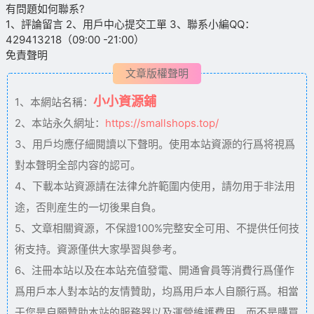
有問題如何聯系?
1、評論留言 2、用戶中心提交工單 3、聯系小編QQ：
429413218（09:00 -21:00）
免責聲明
文章版權聲明
小小資源鋪
1、本網站名稱：
2、本站永久網址：
https://smallshops.top/
3、用戶均應仔細閱讀以下聲明。使用本站資源的行爲将視爲
對本聲明全部内容的認可。
4、下載本站資源請在法律允許範圍内使用，請勿用于非法用
途，否則産生的一切後果自負。
5、文章相關資源，不保證100%完整安全可用、不提供任何技
術支持。資源僅供大家學習與參考。
6、注冊本站以及在本站充值發電、開通會員等消費行爲僅作
爲用戶本人對本站的友情贊助，均爲用戶本人自願行爲。相當
于您是自願贊助本站的服務器以及運營維護費用，而不是購買