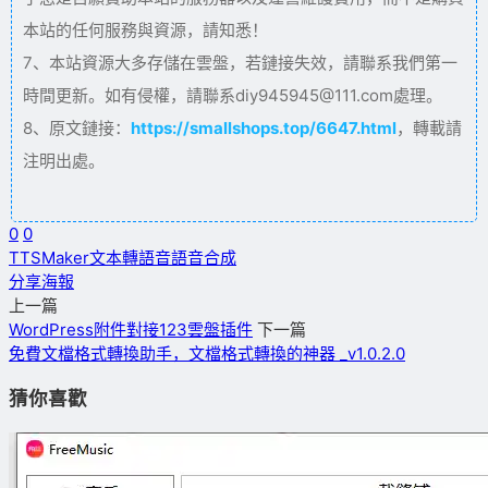
本站的任何服務與資源，請知悉！
7、本站資源大多存儲在雲盤，若鏈接失效，請聯系我們第一
時間更新。如有侵權，請聯系diy945945@111.com處理。
8、原文鏈接：
https://smallshops.top/6647.html
，轉載請
注明出處。
0
0
TTSMaker
文本轉語音
語音合成
分享海報
上一篇
WordPress附件對接123雲盤插件
下一篇
免費文檔格式轉換助手，文檔格式轉換的神器 _v1.0.2.0
猜你喜歡