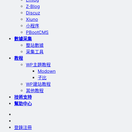
Z-Blog
Discuz
Xiuno
小程序
PBootCMS
數據采集
整站數據
采集工具
教程
WP主題教程
Modown
子比
WP建站教程
其他教程
技術支持
幫助中心
登錄
注冊