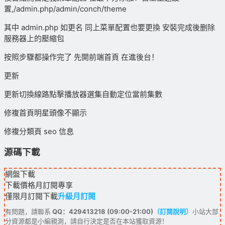
置,/admin.php/admin/conch/theme
其中 admin.php 如更名 同上菜單配置也要更換 安裝完成後删除
服務器上的壓縮包
按照步驟都操作完了 先開前端首頁 在進後台！
更新
更新切換線路點擊播放器選集自動定位當前集數
修複首頁明星頭像不顯示
修複分類頁 seo 信息
源碼下載
網盤下載
下載價格
月訂閱
專享
僅限月訂閱下載
升級月訂閱
有問題，請聯系
QQ：429413218 (09:00-21:00)
（訂閱說明）
小站大部
分資源都是小編親測，請自行決定是否在本站獲取資源！