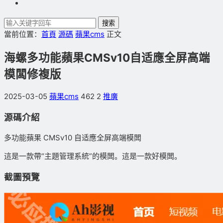
搜索
當前位置：
首頁
源碼
蘋果cms
正文
海螺多功能蘋果CMSv10自适應全屏高端
模闆修複版
2025-03-05
蘋果cms
462
2
推廣
源碼介紹
多功能蘋果 CMSv10 自适應全屏高端模闆
這是一款帶“主題管理系統”的模闆。這是一款好模闆。
截圖預覽