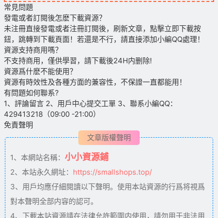
常見問題
發電或者訂閱後怎麽下載資源？
未注冊直接發電或者注冊訂閱後，刷新文章，點擊立即下載按
鈕，跳轉到下載頁面！若還是不行，請直接添加小編QQ處理！
資源支持商用嗎？
不支持商用，僅供學習，請下載後24H内删除!
資源爲什麽不能使用？
資源有時效性及各種方面的兼容性，不保證一直都能用！
有問題如何聯系?
1、評論留言 2、用戶中心提交工單 3、聯系小編QQ：
429413218（09:00 -21:00）
免責聲明
文章版權聲明
小小資源鋪
1、本網站名稱：
2、本站永久網址：
https://smallshops.top/
3、用戶均應仔細閱讀以下聲明。使用本站資源的行爲将視爲
對本聲明全部内容的認可。
4、下載本站資源請在法律允許範圍内使用，請勿用于非法用