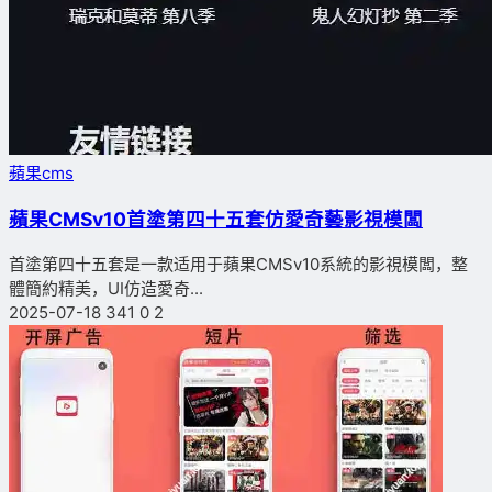
蘋果cms
蘋果CMSv10首塗第四十五套仿愛奇藝影視模闆
首塗第四十五套是一款适用于蘋果CMSv10系統的影視模闆，整
體簡約精美，UI仿造愛奇...
2025-07-18
341
0
2