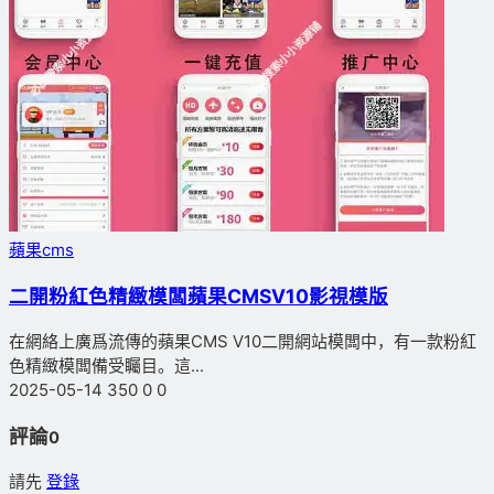
蘋果cms
二開粉紅色精緻模闆蘋果CMSV10影視模版
在網絡上廣爲流傳的蘋果CMS V10二開網站模闆中，有一款粉紅
色精緻模闆備受矚目。這...
2025-05-14
350
0
0
評論
0
請先
登錄