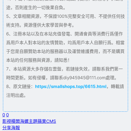
途，否則産生的一切後果自負。
5、文章相關資源，不保證100%完整安全可用、不提供任何技
術支持。資源僅供大家學習與參考。
6、注冊本站以及在本站充值發電、開通會員等消費行爲僅作
爲用戶本人對本站的友情贊助，均爲用戶本人自願行爲。相當
于您是自願贊助本站的服務器以及運營維護費用，而不是購買
本站的任何服務與資源，請知悉！
7、本站資源大多存儲在雲盤，若鏈接失效，請聯系我們第一
時間更新。如有侵權，請聯系diy945945@111.com處理。
8、原文鏈接：
https://smallshops.top/6615.html
，轉載請
注明出處。
0
0
影視模闆
海螺主題
蘋果CMS
分享海報