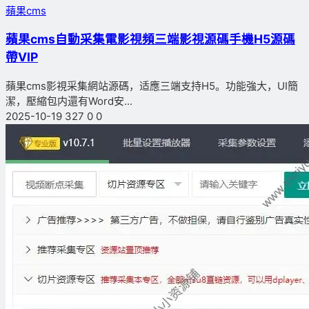
蘋果cms
蘋果cms自動采集電影視頻三端影視源碼手機H5源碼
帶VIP
蘋果cms影視采集網站源碼，适應三端支持H5。功能強大，UI簡
潔，壓縮包内還有Word安...
2025-10-19
327
0
0