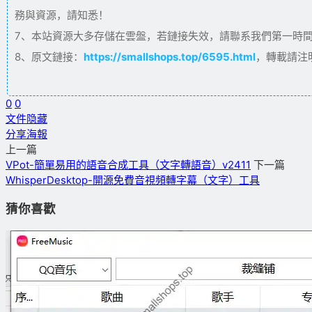
務與資源，請知悉！
7、本站資源大多存儲在雲盤，若鏈接失效，請聯系我們第一時間更新。
8、原文鏈接：
https://smallshops.top/6595.html
，轉載請注
0
0
文件隐藏
分享海報
上一篇
VPot-簡單易用的語音合成工具（文字轉語音）v2411
下一篇
WhisperDesktop-開源免費音視頻轉字幕（文字）工具
猜你喜歡