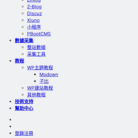
Z-Blog
Discuz
Xiuno
小程序
PBootCMS
數據采集
整站數據
采集工具
教程
WP主題教程
Modown
子比
WP建站教程
其他教程
技術支持
幫助中心
登錄
注冊