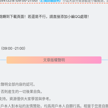
413218 (09:00-21:00)
（訂閱詳細說明）
小站大部分資源都是小編親測，
跳轉到下載頁面！若還是不行，請直接添加小編QQ處理！
:00 -21:00）
文章版權聲明
本聲明全部内容的認可。
，否則産生的一切後果自負。
術支持。資源僅供大家學習與參考。
用戶本人對本站的友情贊助，均爲用戶本人自願行爲。相當于您是自