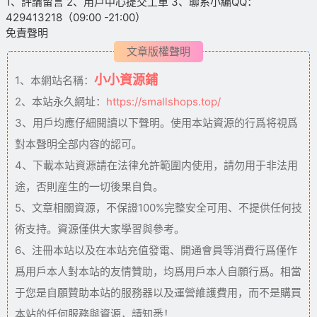
1、評論留言 2、用戶中心提交工單 3、聯系小編QQ：
429413218（09:00 -21:00）
免責聲明
文章版權聲明
小小資源鋪
1、本網站名稱：
2、本站永久網址：
https://smallshops.top/
3、用戶均應仔細閱讀以下聲明。使用本站資源的行爲将視爲
對本聲明全部内容的認可。
4、下載本站資源請在法律允許範圍内使用，請勿用于非法用
途，否則産生的一切後果自負。
5、文章相關資源，不保證100%完整安全可用、不提供任何技
術支持。資源僅供大家學習與參考。
6、注冊本站以及在本站充值發電、開通會員等消費行爲僅作
爲用戶本人對本站的友情贊助，均爲用戶本人自願行爲。相當
于您是自願贊助本站的服務器以及運營維護費用，而不是購買
本站的任何服務與資源，請知悉！