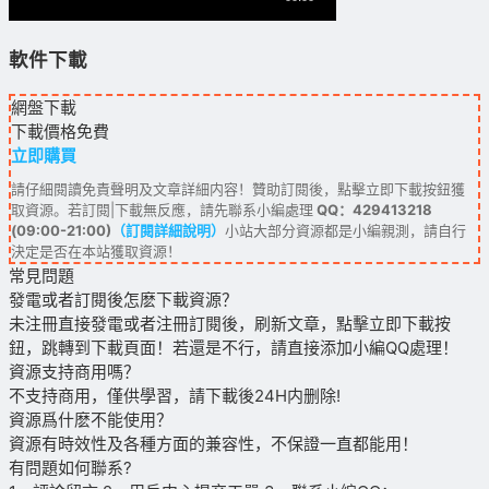
軟件下載
網盤下載
下載價格
免費
立即購買
請仔細閱讀免責聲明及文章詳細内容！贊助訂閱後，點擊立即下載按鈕獲
取資源。若訂閱|下載無反應，請先聯系小編處理
QQ：429413218
(09:00-21:00)
（訂閱詳細說明）
小站大部分資源都是小編親測，請自行
決定是否在本站獲取資源！
常見問題
發電或者訂閱後怎麽下載資源？
未注冊直接發電或者注冊訂閱後，刷新文章，點擊立即下載按
鈕，跳轉到下載頁面！若還是不行，請直接添加小編QQ處理！
資源支持商用嗎？
不支持商用，僅供學習，請下載後24H内删除!
資源爲什麽不能使用？
資源有時效性及各種方面的兼容性，不保證一直都能用！
有問題如何聯系?