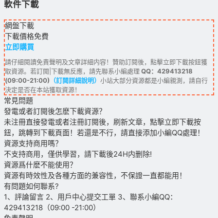
軟件下載
網盤下載
下載價格
免費
立即購買
請仔細閱讀免責聲明及文章詳細内容！贊助訂閱後，點擊立即下載按鈕獲
取資源。若訂閱|下載無反應，請先聯系小編處理
QQ：429413218
(09:00-21:00)
（訂閱詳細說明）
小站大部分資源都是小編親測，請自行
決定是否在本站獲取資源！
常見問題
發電或者訂閱後怎麽下載資源？
未注冊直接發電或者注冊訂閱後，刷新文章，點擊立即下載按
鈕，跳轉到下載頁面！若還是不行，請直接添加小編QQ處理！
資源支持商用嗎？
不支持商用，僅供學習，請下載後24H内删除!
資源爲什麽不能使用？
資源有時效性及各種方面的兼容性，不保證一直都能用！
有問題如何聯系?
1、評論留言 2、用戶中心提交工單 3、聯系小編QQ：
429413218（09:00 -21:00）