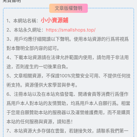
免責聲明
文章版權聲明
小小資源鋪
1、本網站名稱：
2、本站永久網址：
https://smallshops.top/
3、用戶均應仔細閱讀以下聲明。使用本站資源的行爲将視爲
對本聲明全部内容的認可。
4、下載本站資源請在法律允許範圍内使用，請勿用于非法用
途，否則産生的一切後果自負。
5、文章相關資源，不保證100%完整安全可用、不提供任何技
術支持。資源僅供大家學習與參考。
6、注冊本站以及在本站充值發電、開通會員等消費行爲僅作
爲用戶本人對本站的友情贊助，均爲用戶本人自願行爲。相當
于您是自願贊助本站的服務器以及運營維護費用，而不是購買
本站的任何服務與資源，請知悉！
7、本站資源大多存儲在雲盤，若鏈接失效，請聯系我們第一