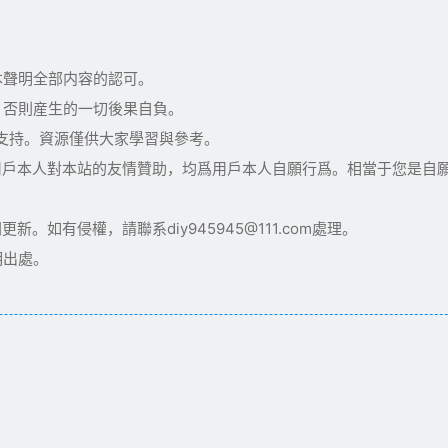
本聲明全部内容的認可。
，否則産生的一切後果自負。
術支持。資源僅供大家學習與參考。
用戶本人對本站的友情贊助，均爲用戶本人自願行爲。相當于您是自
如有侵權，請聯系diy945945@111.com處理。
明出處。