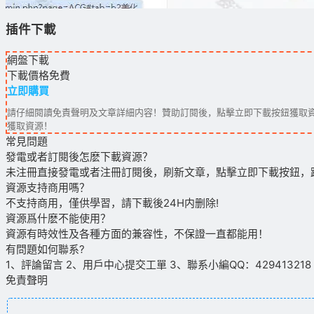
插件下載
網盤下載
下載價格
免費
立即購買
請仔細閱讀免責聲明及文章詳細内容！贊助訂閱後，點擊立即下載按鈕獲取資
獲取資源！
常見問題
發電或者訂閱後怎麽下載資源？
未注冊直接發電或者注冊訂閱後，刷新文章，點擊立即下載按鈕，
資源支持商用嗎？
不支持商用，僅供學習，請下載後24H内删除!
資源爲什麽不能使用？
資源有時效性及各種方面的兼容性，不保證一直都能用！
有問題如何聯系?
1、評論留言 2、用戶中心提交工單 3、聯系小編QQ：429413218（09
免責聲明