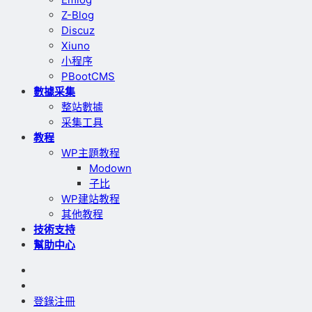
Z-Blog
Discuz
Xiuno
小程序
PBootCMS
數據采集
整站數據
采集工具
教程
WP主題教程
Modown
子比
WP建站教程
其他教程
技術支持
幫助中心
登錄
注冊