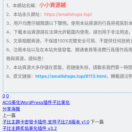
小小資源鋪
1、本網站名稱：
2、本站永久網址：
https://smallshops.top/
3、用戶均應仔細閱讀以下聲明。使用本站資源的行爲将視爲對
4、下載本站資源請在法律允許範圍内使用，請勿用于非法用途
5、文章相關資源，不保證100%完整安全可用、不提供任何技
6、注冊本站以及在本站充值發電、開通會員等消費行爲僅作爲
務與資源，請知悉！
7、本站資源大多存儲在雲盤，若鏈接失效，請聯系我們第一時間更新。
8、原文鏈接：
https://smallshops.top/6113.html
，轉載請注
0
0
ACG美化
WordPress插件
子比美化
分享海報
上一篇
子比主題卡密發卡插件,支持子比7.8版本 v1.0
下一篇
子比主題炙焰美化插件 v3.2