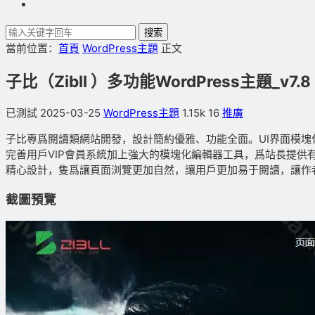
搜索
當前位置：
首頁
WordPress主題
正文
子比（Zibll ）多功能WordPress主題_v7.8
已測試
2025-03-25
WordPress主題
1.15k
16
推廣
子比專爲閱讀類網站開發，設計簡約優雅、功能全面。UI界面模
完善用戶VIP會員系統加上強大的模塊化編輯器工具，爲站長提
精心設計，隻爲讓頁面浏覽更加自然，讓用戶更加易于閱讀，讓作
截圖預覽