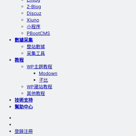
Z-Blog
Discuz
Xiuno
小程序
PBootCMS
數據采集
整站數據
采集工具
教程
WP主題教程
Modown
子比
WP建站教程
其他教程
技術支持
幫助中心
登錄
注冊