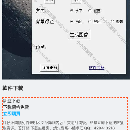
軟件下載
網盤下載
下載價格
免費
立即購買
請仔細閱讀免責聲明及文章詳細内容！贊助訂閱後，點擊立即下載按鈕獲
取資源。若訂閱|下載無反應，請先聯系小編處理
QQ：429413218