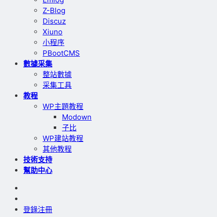
Z-Blog
Discuz
Xiuno
小程序
PBootCMS
數據采集
整站數據
采集工具
教程
WP主題教程
Modown
子比
WP建站教程
其他教程
技術支持
幫助中心
登錄
注冊