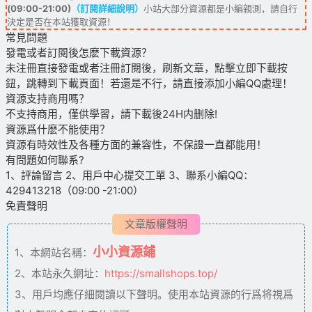
(09:00-21:00)
（訂閱詳細說明）
小站大部分資源都是小編親測，請自行
決定是否在本站獲取資源！
常見問題
發電或者訂閱後怎麽下載資源？
未注冊直接發電或者注冊訂閱後，刷新文章，點擊立即下載按
鈕，跳轉到下載頁面！若還是不行，請直接添加小編QQ處理！
資源支持商用嗎？
不支持商用，僅供學習，請下載後24H内删除!
資源爲什麽不能使用？
資源有時效性及各種方面的兼容性，不保證一直都能用！
有問題如何聯系?
1、評論留言 2、用戶中心提交工單 3、聯系小編QQ：
429413218（09:00 -21:00）
免責聲明
文章版權聲明
小小資源鋪
1、本網站名稱：
2、本站永久網址：
https://smallshops.top/
3、用戶均應仔細閱讀以下聲明。使用本站資源的行爲将視爲