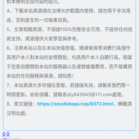
對本聲明全部内容的認可。
4、下載本站資源請在法律允許範圍内使用，請勿用于非法用
途，否則産生的一切後果自負。
5、文章相關資源，不保證100%完整安全可用、不提供任何技
術支持。資源僅供大家學習與參考。
6、注冊本站以及在本站充值發電、開通會員等消費行爲僅作
爲用戶本人對本站的友情贊助，均爲用戶本人自願行爲。相當
于您是自願贊助本站的服務器以及運營維護費用，而不是購買
本站的任何服務與資源，請知悉！
7、本站資源大多存儲在雲盤，若鏈接失效，請聯系我們第一
時間更新。如有侵權，請聯系diy945945@111.com處理。
8、原文鏈接：
https://smallshops.top/6072.html
，轉載請
注明出處。
0
0