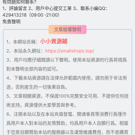
有問題如何聯系?
1、評論留言 2、用戶中心提交工單 3、聯系小編QQ：
429413218（09:00 -21:00）
免責聲明
文章版權聲明
小小資源鋪
1、本網站名稱：
2、本站永久網址：
https://smallshops.top/
3、用戶均應仔細閱讀以下聲明。使用本站資源的行爲将視爲
對本聲明全部内容的認可。
4、下載本站資源請在法律允許範圍内使用，請勿用于非法用
途，否則産生的一切後果自負。
5、文章相關資源，不保證100%完整安全可用、不提供任何技
術支持。資源僅供大家學習與參考。
6、注冊本站以及在本站充值發電、開通會員等消費行爲僅作
爲用戶本人對本站的友情贊助，均爲用戶本人自願行爲。相當
于您是自願贊助本站的服務器以及運營維護費用，而不是購買