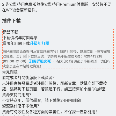
2.先安裝啓用免費版然後安裝啓用Premium付費版，安裝後不要
在WP後台更新插件。
插件下載
網盤下載
下載價格
年訂閱
專享
僅限年訂閱下載
升級年訂閱
請仔細閱讀免責聲明及文章詳細内容！贊助訂閱後，點擊立即下載按鈕獲
取資源。若訂閱|下載無反應，請先聯系小編處理
QQ：429413218
(09:00-21:00)
（訂閱詳細說明）
小站大部分資源都是小編親測，請自行
決定是否在本站獲取資源！
常見問題
發電或者訂閱後怎麽下載資源？
未注冊直接發電或者注冊訂閱後，刷新文章，點擊立即下載按
鈕，跳轉到下載頁面！若還是不行，請直接添加小編QQ處理！
資源支持商用嗎？
不支持商用，僅供學習，請下載後24H内删除!
資源爲什麽不能使用？
資源有時效性及各種方面的兼容性，不保證一直都能用！