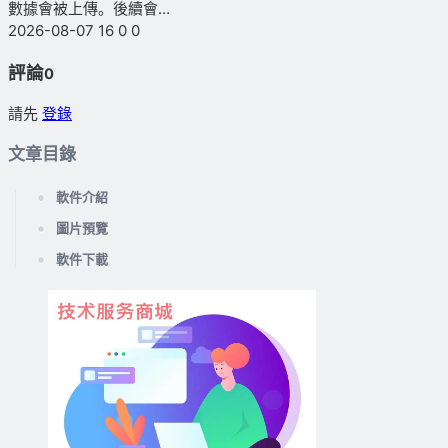
數據會被上傳。後續會...
2026-08-07
16
0
0
評論
0
請先
登錄
文章目錄
軟件介紹
圖片預覽
軟件下載