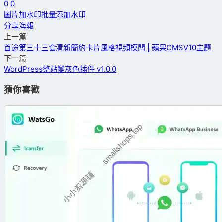
0
0
圖片加水印
批量添加水印
分享海報
上一篇
首途第三十三套清新簡約卡片風格視頻模闆 | 蘋果CMSV10主題
下一篇
WordPress整站變灰色插件 v1.0.0
猜你喜歡