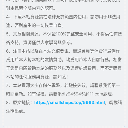
對本聲明全部内容的認可。
4、下載本站資源請在法律允許範圍内使用，請勿用于非法用
途，否則産生的一切後果自負。
5、文章相關資源，不保證100%完整安全可用、不提供任何技
術支持。資源僅供大家學習與參考。
6、注冊本站以及在本站充值發電、開通會員等消費行爲僅作
爲用戶本人對本站的友情贊助，均爲用戶本人自願行爲。相當
于您是自願贊助本站的服務器以及運營維護費用，而不是購買
本站的任何服務與資源，請知悉！
7、本站資源大多存儲在雲盤，若鏈接失效，請聯系我們第一
時間更新。如有侵權，請聯系diy945945@111.com處理。
8、原文鏈接：
https://smallshops.top/5963.html
，轉載請
注明出處。