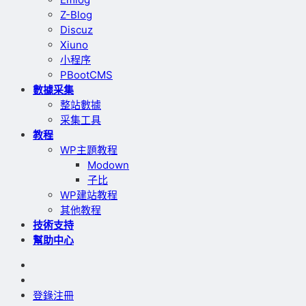
Z-Blog
Discuz
Xiuno
小程序
PBootCMS
數據采集
整站數據
采集工具
教程
WP主題教程
Modown
子比
WP建站教程
其他教程
技術支持
幫助中心
登錄
注冊