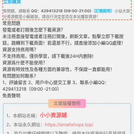
立即購買
有問題，請聯系
QQ：429413218 (09:00-21:00)
（訂閱說明）
小站大部
分資源都是小編親測，請自行決定是否在本站獲取資源！
常見問題
發電或者訂閱後怎麽下載資源？
未注冊直接發電或者注冊訂閱後，刷新文章，點擊立即下載按
鈕，跳轉到下載頁面！若還是不行，請直接添加小編QQ處理！
資源支持商用嗎？
不支持商用，僅供學習，請下載後24H内删除!
資源爲什麽不能使用？
資源有時效性及各種方面的兼容性，不保證一直都能用！
有問題如何聯系?
1、評論留言 2、用戶中心提交工單 3、聯系小編QQ：
429413218（09:00 -21:00）
免責聲明
文章版權聲明
小小資源鋪
1、本網站名稱：
2、本站永久網址：
https://smallshops.top/
3、用戶均應仔細閱讀以下聲明。使用本站資源的行爲将視爲