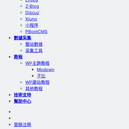
Z-Blog
Discuz
Xiuno
小程序
PBootCMS
數據采集
整站數據
采集工具
教程
WP主題教程
Modown
子比
WP建站教程
其他教程
技術支持
幫助中心
登錄
注冊