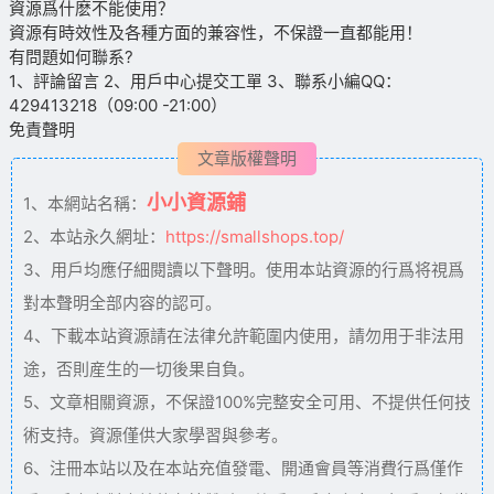
資源爲什麽不能使用？
資源有時效性及各種方面的兼容性，不保證一直都能用！
有問題如何聯系?
1、評論留言 2、用戶中心提交工單 3、聯系小編QQ：
429413218（09:00 -21:00）
免責聲明
文章版權聲明
小小資源鋪
1、本網站名稱：
2、本站永久網址：
https://smallshops.top/
3、用戶均應仔細閱讀以下聲明。使用本站資源的行爲将視爲
對本聲明全部内容的認可。
4、下載本站資源請在法律允許範圍内使用，請勿用于非法用
途，否則産生的一切後果自負。
5、文章相關資源，不保證100%完整安全可用、不提供任何技
術支持。資源僅供大家學習與參考。
6、注冊本站以及在本站充值發電、開通會員等消費行爲僅作