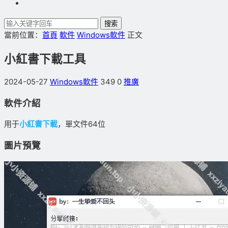
搜索
當前位置：
首頁
軟件
Windows軟件
正文
小紅書下載工具
2024-05-27
Windows軟件
349
0
推廣
軟件介紹
用于
小紅書下載
，單文件64位
圖片預覽