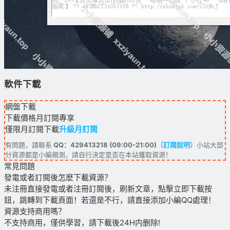
軟件下載
網盤下載
下載價格
月訂閱
專享
僅限月訂閱下載
升級月訂閱
有問題，請聯系
QQ：429413218 (09:00-21:00)
（訂閱說明）
小站大部
分資源都是小編親測，請自行決定是否在本站獲取資源！
常見問題
發電或者訂閱後怎麽下載資源？
未注冊直接發電或者注冊訂閱後，刷新文章，點擊立即下載按
鈕，跳轉到下載頁面！若還是不行，請直接添加小編QQ處理！
資源支持商用嗎？
不支持商用，僅供學習，請下載後24H内删除!