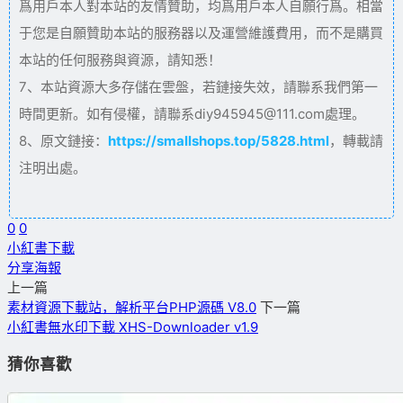
爲用戶本人對本站的友情贊助，均爲用戶本人自願行爲。相當
于您是自願贊助本站的服務器以及運營維護費用，而不是購買
本站的任何服務與資源，請知悉！
7、本站資源大多存儲在雲盤，若鏈接失效，請聯系我們第一
時間更新。如有侵權，請聯系diy945945@111.com處理。
8、原文鏈接：
https://smallshops.top/5828.html
，轉載請
注明出處。
0
0
小紅書下載
分享海報
上一篇
素材資源下載站，解析平台PHP源碼 V8.0
下一篇
小紅書無水印下載 XHS-Downloader v1.9
猜你喜歡