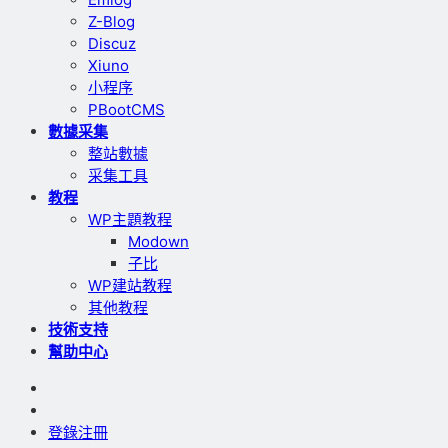
Z-Blog
Discuz
Xiuno
小程序
PBootCMS
數據采集
整站數據
采集工具
教程
WP主題教程
Modown
子比
WP建站教程
其他教程
技術支持
幫助中心
登錄
注冊