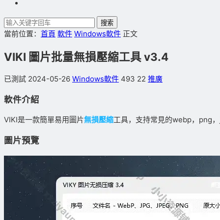
搜索
當前位置：
首頁
軟件
Windows軟件
正文
VIKI 圖片批量無損壓縮工具 v3.4
已測試
2024-05-26
Windows軟件
493
22
推廣
軟件介紹
VIKI是一款簡單易用圖片
無損壓縮
工具，支持常見的webp，png，jp
圖片預覽