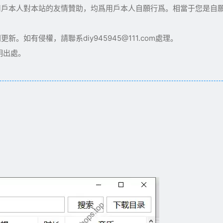
用戶本人對本站的友情贊助，均爲用戶本人自願行爲。相當于您是自
如有侵權，請聯系diy945945@111.com處理。
明出處。