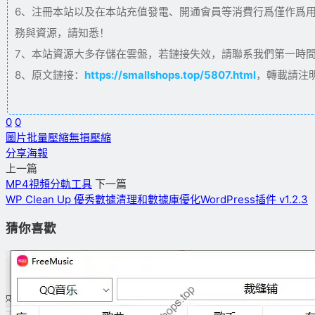
6、注冊本站以及在本站充值發電、開通會員等消費行爲僅作爲
務與資源，請知悉！
7、本站資源大多存儲在雲盤，若鏈接失效，請聯系我們第一時間更新。
8、原文鏈接：
https://smallshops.top/5807.html
，轉載請注
0
0
圖片批量壓縮
無損壓縮
分享海報
上一篇
MP4視頻分軌工具
下一篇
WP Clean Up 優秀數據清理和數據庫優化WordPress插件 v1.2.3
猜你喜歡