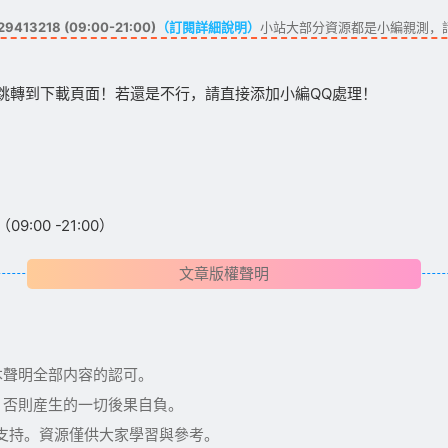
413218 (09:00-21:00)
（訂閱詳細說明）
小站大部分資源都是小編親測，
跳轉到下載頁面！若還是不行，請直接添加小編QQ處理！
:00 -21:00）
文章版權聲明
本聲明全部内容的認可。
，否則産生的一切後果自負。
術支持。資源僅供大家學習與參考。