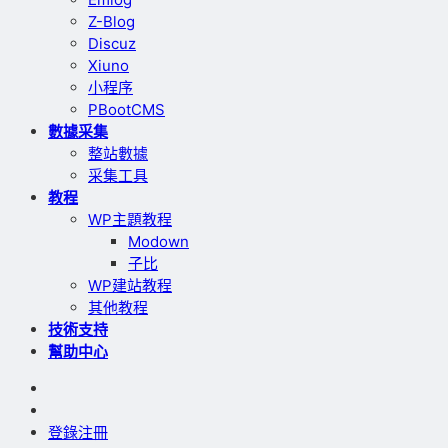
Z-Blog
Discuz
Xiuno
小程序
PBootCMS
數據采集
整站數據
采集工具
教程
WP主題教程
Modown
子比
WP建站教程
其他教程
技術支持
幫助中心
登錄
注冊