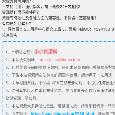
資源支持商用嗎？
不支持商用，僅供學習，請下載後24H内删除!
資源爲什麽不能使用？
資源有時效性及各種方面的兼容性，不保證一直都能用！
有問題如何聯系?
1、評論留言 2、用戶中心提交工單 3、聯系小編QQ：429413218（09
免責聲明
小小資源鋪
1、本網站名稱：
2、本站永久網址：
https://smallshops.top/
3、用戶均應仔細閱讀以下聲明。使用本站資源的行爲将視爲對
4、下載本站資源請在法律允許範圍内使用，請勿用于非法用途
5、文章相關資源，不保證100%完整安全可用、不提供任何技
6、注冊本站以及在本站充值發電、開通會員等消費行爲僅作爲
務與資源，請知悉！
7、本站資源大多存儲在雲盤，若鏈接失效，請聯系我們第一時間更新。
8、原文鏈接：
https://smallshops.top/5786.html
，轉載請注