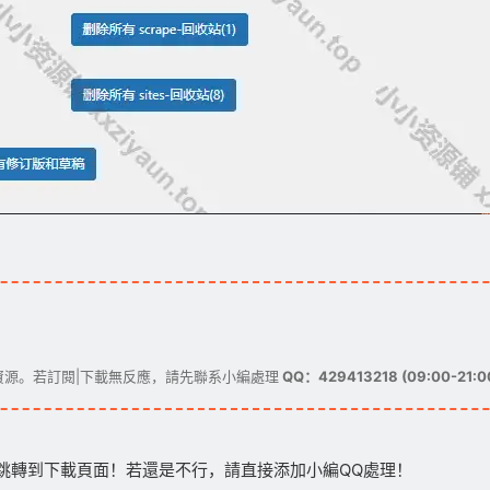
源。若訂閱|下載無反應，請先聯系小編處理
QQ：429413218 (09:00-21:0
跳轉到下載頁面！若還是不行，請直接添加小編QQ處理！