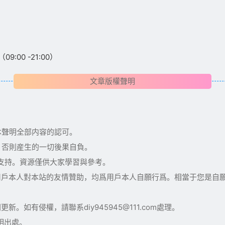
:00 -21:00）
文章版權聲明
本聲明全部内容的認可。
，否則産生的一切後果自負。
術支持。資源僅供大家學習與參考。
用戶本人對本站的友情贊助，均爲用戶本人自願行爲。相當于您是自
如有侵權，請聯系diy945945@111.com處理。
明出處。