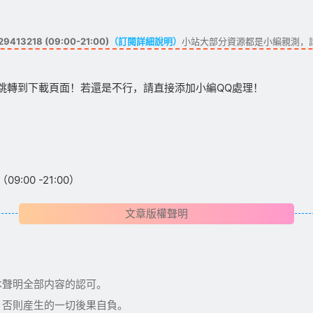
413218 (09:00-21:00)
（訂閱詳細說明）
小站大部分資源都是小編親測，
跳轉到下載頁面！若還是不行，請直接添加小編QQ處理！
:00 -21:00）
文章版權聲明
本聲明全部内容的認可。
，否則産生的一切後果自負。