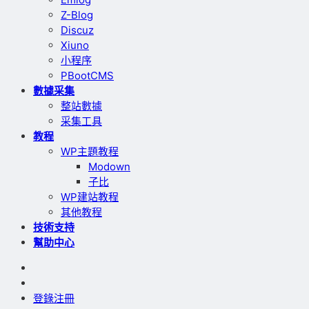
Z-Blog
Discuz
Xiuno
小程序
PBootCMS
數據采集
整站數據
采集工具
教程
WP主題教程
Modown
子比
WP建站教程
其他教程
技術支持
幫助中心
登錄
注冊