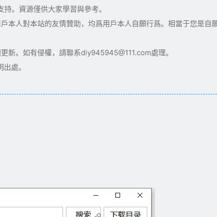
術支持。資源僅供大家學習與參考。
用戶本人對本站的友情贊助，均爲用戶本人自願行爲。相當于您是自
如有侵權，請聯系diy945945@111.com處理。
明出處。