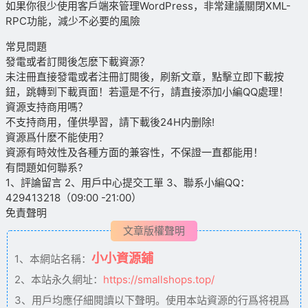
如果你很少使用客戶端來管理WordPress，非常建議關閉XML-
RPC功能，減少不必要的風險
常見問題
發電或者訂閱後怎麽下載資源？
未注冊直接發電或者注冊訂閱後，刷新文章，點擊立即下載按
鈕，跳轉到下載頁面！若還是不行，請直接添加小編QQ處理！
資源支持商用嗎？
不支持商用，僅供學習，請下載後24H内删除!
資源爲什麽不能使用？
資源有時效性及各種方面的兼容性，不保證一直都能用！
有問題如何聯系?
1、評論留言 2、用戶中心提交工單 3、聯系小編QQ：
429413218（09:00 -21:00）
免責聲明
文章版權聲明
小小資源鋪
1、本網站名稱：
2、本站永久網址：
https://smallshops.top/
3、用戶均應仔細閱讀以下聲明。使用本站資源的行爲将視爲