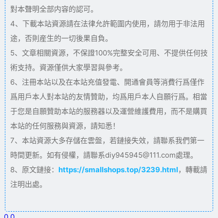
對本聲明全部内容的認可。
4、下載本站資源請在法律允許範圍内使用，請勿用于非法用
途，否則産生的一切後果自負。
5、文章相關資源，不保證100%完整安全可用、不提供任何技
術支持。資源僅供大家學習與參考。
6、注冊本站以及在本站充值發電、開通會員等消費行爲僅作
爲用戶本人對本站的友情贊助，均爲用戶本人自願行爲。相當
于您是自願贊助本站的服務器以及運營維護費用，而不是購買
本站的任何服務與資源，請知悉！
7、本站資源大多存儲在雲盤，若鏈接失效，請聯系我們第一
時間更新。如有侵權，請聯系diy945945@111.com處理。
8、原文鏈接：
https://smallshops.top/3239.html
，轉載請
注明出處。
0
0