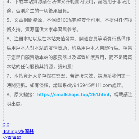
4、下載本站資源請在法律允許範圍内使用，請勿用于非法用
途，否則産生的一切後果自負。
5、文章相關資源，不保證100%完整安全可用、不提供任何技
術支持。資源僅供大家學習與參考。
6、注冊本站以及在本站充值發電、開通會員等消費行爲僅作
爲用戶本人對本站的友情贊助，均爲用戶本人自願行爲。相當
于您是自願贊助本站的服務器以及運營維護費用，而不是購買
本站的任何服務與資源，請知悉！
7、本站資源大多存儲在雲盤，若鏈接失效，請聯系我們第一
時間更新。如有侵權，請聯系diy945945@111.com處理。
8、原文鏈接：
https://smallshops.top/251.html
，轉載請注
明出處。
0
0
itchings
多開器
分享海報