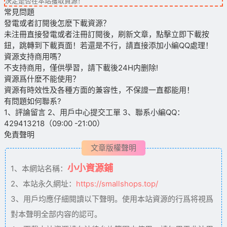
決定是否在本站獲取資源！
常見問題
發電或者訂閱後怎麽下載資源？
未注冊直接發電或者注冊訂閱後，刷新文章，點擊立即下載按
鈕，跳轉到下載頁面！若還是不行，請直接添加小編QQ處理！
資源支持商用嗎？
不支持商用，僅供學習，請下載後24H内删除!
資源爲什麽不能使用？
資源有時效性及各種方面的兼容性，不保證一直都能用！
有問題如何聯系?
1、評論留言 2、用戶中心提交工單 3、聯系小編QQ：
429413218（09:00 -21:00）
免責聲明
文章版權聲明
小小資源鋪
1、本網站名稱：
2、本站永久網址：
https://smallshops.top/
3、用戶均應仔細閱讀以下聲明。使用本站資源的行爲将視爲
對本聲明全部内容的認可。