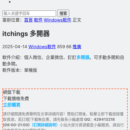
搜索
當前位置：
首頁
軟件
Windows軟件
正文
itchings 多開器
2025-04-14
Windows軟件
859
66
推廣
軟件介紹：個人微信、企業微信、釘釘
多開器
。可手動多開和自
動多開。
軟件版本：單機版
網盤下載
下載價格
免費
立即購買
請仔細閱讀免責聲明及文章詳細内容！贊助訂閱後，點擊立即下載按鈕獲
取資源。若訂閱|下載無反應，請先聯系小編處理
QQ：429413218
(09:00-21:00)
（訂閱詳細說明）
小站大部分資源都是小編親測，請自行