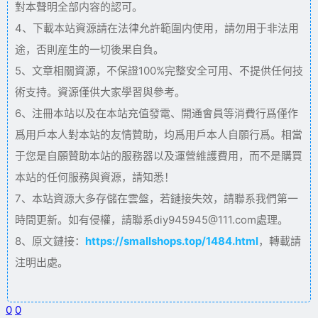
對本聲明全部内容的認可。
4、下載本站資源請在法律允許範圍内使用，請勿用于非法用
途，否則産生的一切後果自負。
5、文章相關資源，不保證100%完整安全可用、不提供任何技
術支持。資源僅供大家學習與參考。
6、注冊本站以及在本站充值發電、開通會員等消費行爲僅作
爲用戶本人對本站的友情贊助，均爲用戶本人自願行爲。相當
于您是自願贊助本站的服務器以及運營維護費用，而不是購買
本站的任何服務與資源，請知悉！
7、本站資源大多存儲在雲盤，若鏈接失效，請聯系我們第一
時間更新。如有侵權，請聯系diy945945@111.com處理。
8、原文鏈接：
https://smallshops.top/1484.html
，轉載請
注明出處。
0
0