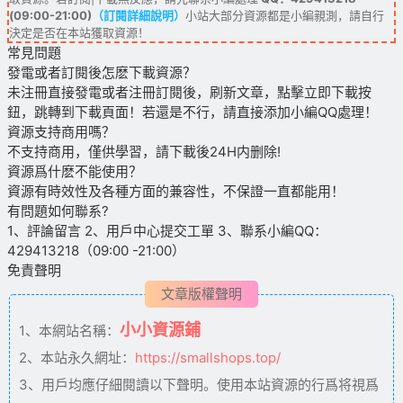
(09:00-21:00)
（訂閱詳細說明）
小站大部分資源都是小編親測，請自行
決定是否在本站獲取資源！
常見問題
發電或者訂閱後怎麽下載資源？
未注冊直接發電或者注冊訂閱後，刷新文章，點擊立即下載按
鈕，跳轉到下載頁面！若還是不行，請直接添加小編QQ處理！
資源支持商用嗎？
不支持商用，僅供學習，請下載後24H内删除!
資源爲什麽不能使用？
資源有時效性及各種方面的兼容性，不保證一直都能用！
有問題如何聯系?
1、評論留言 2、用戶中心提交工單 3、聯系小編QQ：
429413218（09:00 -21:00）
免責聲明
文章版權聲明
小小資源鋪
1、本網站名稱：
2、本站永久網址：
https://smallshops.top/
3、用戶均應仔細閱讀以下聲明。使用本站資源的行爲将視爲