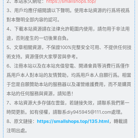
2、本站永久網址：
https://smallshops.top/
3、用戶均應仔細閱讀以下聲明。使用本站資源的行爲将視爲
對本聲明全部内容的認可。
4、下載本站資源請在法律允許範圍内使用，請勿用于非法用
途，否則産生的一切後果自負。
5、文章相關資源，不保證100%完整安全可用、不提供任何技
術支持。資源僅供大家學習與參考。
6、注冊本站以及在本站充值發電、開通會員等消費行爲僅作
爲用戶本人對本站的友情贊助，均爲用戶本人自願行爲。相當
于您是自願贊助本站的服務器以及運營維護費用，而不是購買
本站的任何服務與資源，請知悉！
7、本站資源大多存儲在雲盤，若鏈接失效，請聯系我們第一
時間更新。如有侵權，請聯系diy945945@111.com處理。
8、原文鏈接：
https://smallshops.top/135.html
，轉載請
注明出處。