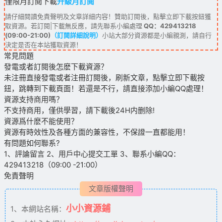
僅限月訂閱下載
升級月訂閱
請仔細閱讀免責聲明及文章詳細内容！贊助訂閱後，點擊立即下載按鈕獲
取資源。若訂閱|下載無反應，請先聯系小編處理
QQ：429413218
(09:00-21:00)
（訂閱詳細說明）
小站大部分資源都是小編親測，請自行
決定是否在本站獲取資源！
常見問題
發電或者訂閱後怎麽下載資源？
未注冊直接發電或者注冊訂閱後，刷新文章，點擊立即下載按
鈕，跳轉到下載頁面！若還是不行，請直接添加小編QQ處理！
資源支持商用嗎？
不支持商用，僅供學習，請下載後24H内删除!
資源爲什麽不能使用？
資源有時效性及各種方面的兼容性，不保證一直都能用！
有問題如何聯系?
1、評論留言 2、用戶中心提交工單 3、聯系小編QQ：
429413218（09:00 -21:00）
免責聲明
文章版權聲明
小小資源鋪
1、本網站名稱：