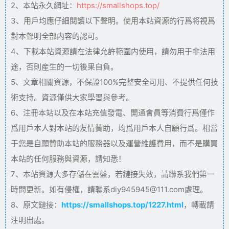
2、本站永久網址：
https://smallshops.top/
3、用戶均應仔細閱讀以下聲明。使用本站資源的行爲将視爲
對本聲明全部内容的認可。
4、下載本站資源請在法律允許範圍内使用，請勿用于非法用
途，否則産生的一切後果自負。
5、文章相關資源，不保證100%完整安全可用、不提供任何技
術支持。資源僅供大家學習與參考。
6、注冊本站以及在本站充值發電、開通會員等消費行爲僅作
爲用戶本人對本站的友情贊助，均爲用戶本人自願行爲。相當
于您是自願贊助本站的服務器以及運營維護費用，而不是購買
本站的任何服務與資源，請知悉！
7、本站資源大多存儲在雲盤，若鏈接失效，請聯系我們第一
時間更新。如有侵權，請聯系diy945945@111.com處理。
8、原文鏈接：
https://smallshops.top/1227.html
，轉載請
注明出處。