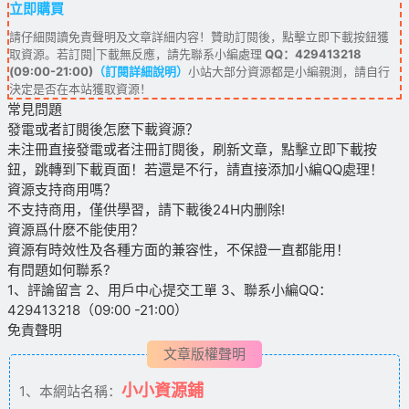
立即購買
請仔細閱讀免責聲明及文章詳細内容！贊助訂閱後，點擊立即下載按鈕獲
取資源。若訂閱|下載無反應，請先聯系小編處理
QQ：429413218
(09:00-21:00)
（訂閱詳細說明）
小站大部分資源都是小編親測，請自行
決定是否在本站獲取資源！
常見問題
發電或者訂閱後怎麽下載資源？
未注冊直接發電或者注冊訂閱後，刷新文章，點擊立即下載按
鈕，跳轉到下載頁面！若還是不行，請直接添加小編QQ處理！
資源支持商用嗎？
不支持商用，僅供學習，請下載後24H内删除!
資源爲什麽不能使用？
資源有時效性及各種方面的兼容性，不保證一直都能用！
有問題如何聯系?
1、評論留言 2、用戶中心提交工單 3、聯系小編QQ：
429413218（09:00 -21:00）
免責聲明
文章版權聲明
小小資源鋪
1、本網站名稱：