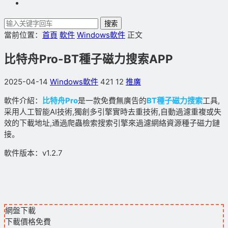
搜索
當前位置：
首頁
軟件
Windows軟件
正文
比特舟Pro-BT種子磁力搜索APP
2025-04-14
Windows軟件
421
12
推廣
軟件介紹：
比特舟Pro
是一款免費無廣告的
BT種子磁力搜索
工具,
采用人工智能AI技術,獨創多引擎實時去重技術,自動過濾重複或失
效的下載地址,通過爬蟲檢索搜索引擎來過濾網絡資源種子磁力鏈
接。
軟件版本：v1.2.7
網盤下載
下載價格
免費